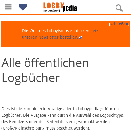
[
]
schließen
Die Welt des Lobbyismus entdecken.
Jetzt
unseren Newsletter bestellen.
Alle öffentlichen
Navigation
Logbücher
Über Lobbypedia
Inhalt A-Z
Artikel nach Kategorien
Dies ist die kombinierte Anzeige aller in Lobbypedia geführten
Logbücher. Die Ausgabe kann durch die Auswahl des Logbuchtyps,
FAQ
des Benutzers oder des Seitentitels eingeschränkt werden
(Groß-/Kleinschreibung muss beachtet werden).