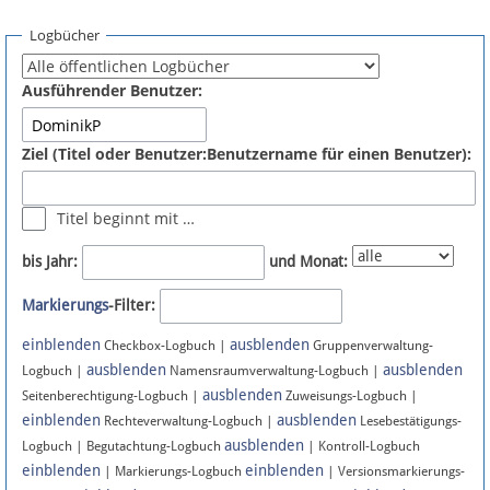
Spenden
Logbücher
Fördermitglied werden
Ausführender Benutzer:
Fehler melden
Ziel (Titel oder Benutzer:Benutzername für einen Benutzer):
Vernetzen
Titel beginnt mit …
Newsletter
bis Jahr:
und Monat:
Bluesky
Markierungs
-Filter:
einblenden
ausblenden
Facebook
Checkbox-Logbuch |
Gruppenverwaltung-
ausblenden
ausblenden
Logbuch |
Namensraumverwaltung-Logbuch |
ausblenden
Instagram
Seitenberechtigung-Logbuch |
Zuweisungs-Logbuch |
einblenden
ausblenden
Rechteverwaltung-Logbuch |
Lesebestätigungs-
ausblenden
Logbuch | Begutachtung-Logbuch
| Kontroll-Logbuch
einblenden
einblenden
| Markierungs-Logbuch
| Versionsmarkierungs-
Anmelden