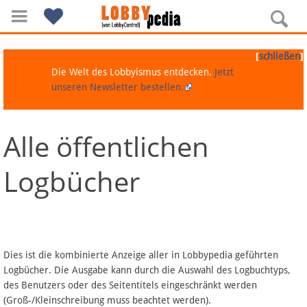
[
]
schließen
Die Welt des Lobbyismus entdecken.
Jetzt
unseren Newsletter bestellen.
Alle öffentlichen
Navigation
Logbücher
Über Lobbypedia
Inhalt A-Z
Artikel nach Kategorien
Dies ist die kombinierte Anzeige aller in Lobbypedia geführten
Logbücher. Die Ausgabe kann durch die Auswahl des Logbuchtyps,
FAQ
des Benutzers oder des Seitentitels eingeschränkt werden
(Groß-/Kleinschreibung muss beachtet werden).