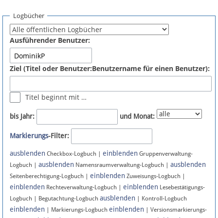
Spenden
Logbücher
Fördermitglied werden
Ausführender Benutzer:
Fehler melden
Ziel (Titel oder Benutzer:Benutzername für einen Benutzer):
Vernetzen
Titel beginnt mit …
Newsletter
bis Jahr:
und Monat:
Bluesky
Markierungs
-Filter:
ausblenden
einblenden
Facebook
Checkbox-Logbuch |
Gruppenverwaltung-
ausblenden
ausblenden
Logbuch |
Namensraumverwaltung-Logbuch |
einblenden
Instagram
Seitenberechtigung-Logbuch |
Zuweisungs-Logbuch |
einblenden
einblenden
Rechteverwaltung-Logbuch |
Lesebestätigungs-
ausblenden
Logbuch | Begutachtung-Logbuch
| Kontroll-Logbuch
einblenden
einblenden
| Markierungs-Logbuch
| Versionsmarkierungs-
Anmelden