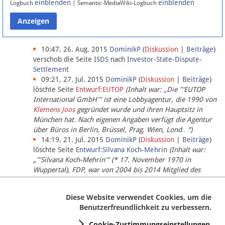
einblenden
einblenden
Logbuch
| Semantic-MediaWiki-Logbuch
Datenschutz
Über Lobbypedia
10:47, 26. Aug. 2015
DominikP
(
Diskussion
|
Beiträge
)
verschob die Seite
ISDS
nach
Investor-State-Dispute-
Settlement
Impressum
09:21, 27. Jul. 2015
DominikP
(
Diskussion
|
Beiträge
)
löschte Seite
Entwurf:EUTOP
(Inhalt war: „Die '''EUTOP
International GmbH''' ist eine Lobbyagentur, die 1990 von
Klemens Joos
gegründet wurde und ihren Hauptsitz in
München hat. Nach eigenen Angaben verfügt die Agentur
über Büros in Berlin, Brüssel, Prag, Wien, Lond…“)
14:19, 21. Jul. 2015
DominikP
(
Diskussion
|
Beiträge
)
löschte Seite
Entwurf:Silvana Koch-Mehrin
(Inhalt war:
„'''Silvana Koch-Mehrin''' (* 17. November 1970 in
Wuppertal), FDP, war von 2004 bis 2014 Mitglied des
Europäischen Parlaments, seit November 2014 ist sie für
die Lob…“ (einziger Bearbeiter:
DominikP
))
Diese Website verwendet Cookies, um die
Benutzerfreundlichkeit zu verbessern.
Cookie-Zustimmungseinstellungen