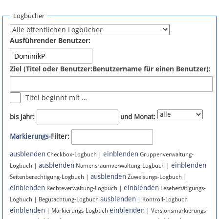
Spenden
Logbücher
Fördermitglied werden
Ausführender Benutzer:
Fehler melden
Ziel (Titel oder Benutzer:Benutzername für einen Benutzer):
Vernetzen
Titel beginnt mit …
Newsletter
bis Jahr:
und Monat:
Bluesky
Markierungs
-Filter:
ausblenden
einblenden
Facebook
Checkbox-Logbuch |
Gruppenverwaltung-
ausblenden
einblenden
Logbuch |
Namensraumverwaltung-Logbuch |
ausblenden
Instagram
Seitenberechtigung-Logbuch |
Zuweisungs-Logbuch |
einblenden
einblenden
Rechteverwaltung-Logbuch |
Lesebestätigungs-
ausblenden
Logbuch | Begutachtung-Logbuch
| Kontroll-Logbuch
einblenden
einblenden
| Markierungs-Logbuch
| Versionsmarkierungs-
Anmelden