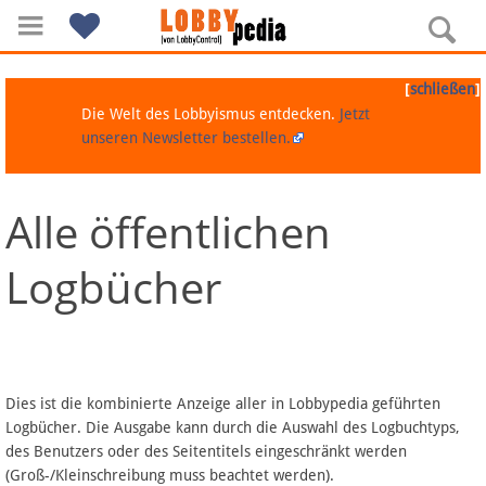
[
]
schließen
Die Welt des Lobbyismus entdecken.
Jetzt
unseren Newsletter bestellen.
Alle öffentlichen
Navigation
Logbücher
Über Lobbypedia
Inhalt A-Z
Artikel nach Kategorien
Dies ist die kombinierte Anzeige aller in Lobbypedia geführten
Logbücher. Die Ausgabe kann durch die Auswahl des Logbuchtyps,
FAQ
des Benutzers oder des Seitentitels eingeschränkt werden
(Groß-/Kleinschreibung muss beachtet werden).