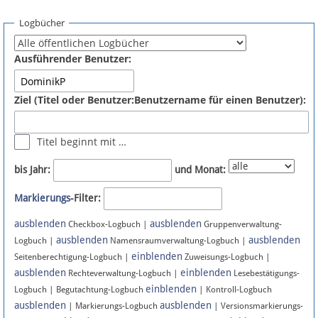
Spenden
Logbücher
Fördermitglied werden
Ausführender Benutzer:
Fehler melden
Ziel (Titel oder Benutzer:Benutzername für einen Benutzer):
Vernetzen
Titel beginnt mit …
Newsletter
bis Jahr:
und Monat:
Bluesky
Markierungs
-Filter:
ausblenden
ausblenden
Facebook
Checkbox-Logbuch |
Gruppenverwaltung-
ausblenden
ausblenden
Logbuch |
Namensraumverwaltung-Logbuch |
einblenden
Instagram
Seitenberechtigung-Logbuch |
Zuweisungs-Logbuch |
ausblenden
einblenden
Rechteverwaltung-Logbuch |
Lesebestätigungs-
einblenden
Logbuch | Begutachtung-Logbuch
| Kontroll-Logbuch
ausblenden
ausblenden
| Markierungs-Logbuch
| Versionsmarkierungs-
Anmelden