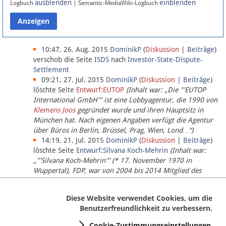
ausblenden
einblenden
Logbuch
| Semantic-MediaWiki-Logbuch
Datenschutz
Über Lobbypedia
10:47, 26. Aug. 2015
DominikP
(
Diskussion
|
Beiträge
)
verschob die Seite
ISDS
nach
Investor-State-Dispute-
Settlement
Impressum
09:21, 27. Jul. 2015
DominikP
(
Diskussion
|
Beiträge
)
löschte Seite
Entwurf:EUTOP
(Inhalt war: „Die '''EUTOP
International GmbH''' ist eine Lobbyagentur, die 1990 von
Klemens Joos
gegründet wurde und ihren Hauptsitz in
München hat. Nach eigenen Angaben verfügt die Agentur
über Büros in Berlin, Brüssel, Prag, Wien, Lond…“)
14:19, 21. Jul. 2015
DominikP
(
Diskussion
|
Beiträge
)
löschte Seite
Entwurf:Silvana Koch-Mehrin
(Inhalt war:
„'''Silvana Koch-Mehrin''' (* 17. November 1970 in
Wuppertal), FDP, war von 2004 bis 2014 Mitglied des
Europäischen Parlaments, seit November 2014 ist sie für
die Lob…“ (einziger Bearbeiter:
DominikP
))
Diese Website verwendet Cookies, um die
Benutzerfreundlichkeit zu verbessern.
Cookie-Zustimmungseinstellungen