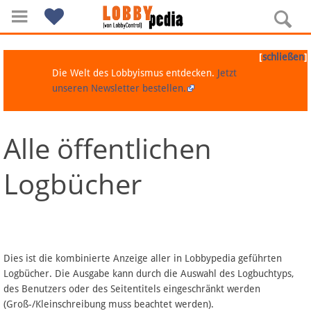
[
]
schließen
Die Welt des Lobbyismus entdecken.
Jetzt
unseren Newsletter bestellen.
Alle öffentlichen
Navigation
Logbücher
Über Lobbypedia
Inhalt A-Z
Artikel nach Kategorien
Dies ist die kombinierte Anzeige aller in Lobbypedia geführten
Logbücher. Die Ausgabe kann durch die Auswahl des Logbuchtyps,
FAQ
des Benutzers oder des Seitentitels eingeschränkt werden
(Groß-/Kleinschreibung muss beachtet werden).