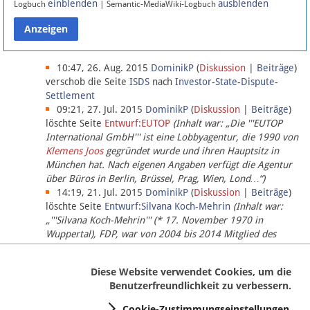
einblenden
ausblenden
Logbuch
| Semantic-MediaWiki-Logbuch
Datenschutz
Über Lobbypedia
10:47, 26. Aug. 2015
DominikP
(
Diskussion
|
Beiträge
)
verschob die Seite
ISDS
nach
Investor-State-Dispute-
Settlement
Impressum
09:21, 27. Jul. 2015
DominikP
(
Diskussion
|
Beiträge
)
löschte Seite
Entwurf:EUTOP
(Inhalt war: „Die '''EUTOP
International GmbH''' ist eine Lobbyagentur, die 1990 von
Klemens Joos
gegründet wurde und ihren Hauptsitz in
München hat. Nach eigenen Angaben verfügt die Agentur
über Büros in Berlin, Brüssel, Prag, Wien, Lond…“)
14:19, 21. Jul. 2015
DominikP
(
Diskussion
|
Beiträge
)
löschte Seite
Entwurf:Silvana Koch-Mehrin
(Inhalt war:
„'''Silvana Koch-Mehrin''' (* 17. November 1970 in
Wuppertal), FDP, war von 2004 bis 2014 Mitglied des
Europäischen Parlaments, seit November 2014 ist sie für
die Lob…“ (einziger Bearbeiter:
DominikP
))
Diese Website verwendet Cookies, um die
Benutzerfreundlichkeit zu verbessern.
Cookie-Zustimmungseinstellungen