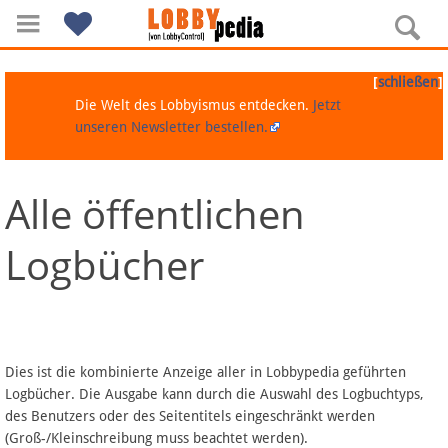
[
]
schließen
Die Welt des Lobbyismus entdecken.
Jetzt
unseren Newsletter bestellen.
Alle öffentlichen
Navigation
Logbücher
Über Lobbypedia
Inhalt A-Z
Artikel nach Kategorien
Dies ist die kombinierte Anzeige aller in Lobbypedia geführten
Logbücher. Die Ausgabe kann durch die Auswahl des Logbuchtyps,
FAQ
des Benutzers oder des Seitentitels eingeschränkt werden
(Groß-/Kleinschreibung muss beachtet werden).