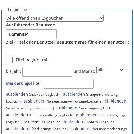
Spenden
Logbücher
Fördermitglied werden
Ausführender Benutzer:
Fehler melden
Ziel (Titel oder Benutzer:Benutzername für einen Benutzer):
Vernetzen
Titel beginnt mit …
Newsletter
bis Jahr:
und Monat:
Bluesky
Markierungs
-Filter:
ausblenden
ausblenden
Facebook
Checkbox-Logbuch |
Gruppenverwaltung-
ausblenden
einblenden
Logbuch |
Namensraumverwaltung-Logbuch |
ausblenden
Instagram
Seitenberechtigung-Logbuch |
Zuweisungs-Logbuch |
ausblenden
einblenden
Rechteverwaltung-Logbuch |
Lesebestätigungs-
einblenden
Logbuch | Begutachtung-Logbuch
| Kontroll-Logbuch
ausblenden
ausblenden
| Markierungs-Logbuch
| Versionsmarkierungs-
Anmelden