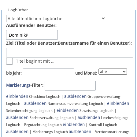
Spenden
Logbücher
Fördermitglied werden
Ausführender Benutzer:
Fehler melden
Ziel (Titel oder Benutzer:Benutzername für einen Benutzer):
Vernetzen
Titel beginnt mit …
Newsletter
bis Jahr:
und Monat:
Bluesky
Markierungs
-Filter:
einblenden
ausblenden
Facebook
Checkbox-Logbuch |
Gruppenverwaltung-
ausblenden
einblenden
Logbuch |
Namensraumverwaltung-Logbuch |
einblenden
Instagram
Seitenberechtigung-Logbuch |
Zuweisungs-Logbuch |
ausblenden
ausblenden
Rechteverwaltung-Logbuch |
Lesebestätigungs-
einblenden
Logbuch | Begutachtung-Logbuch
| Kontroll-Logbuch
ausblenden
ausblenden
| Markierungs-Logbuch
| Versionsmarkierungs-
Anmelden