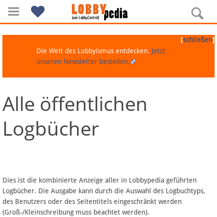
[
]
schließen
Die Welt des Lobbyismus entdecken.
Jetzt
unseren Newsletter bestellen.
Alle öffentlichen
Navigation
Logbücher
Über Lobbypedia
Inhalt A-Z
Artikel nach Kategorien
Dies ist die kombinierte Anzeige aller in Lobbypedia geführten
Logbücher. Die Ausgabe kann durch die Auswahl des Logbuchtyps,
FAQ
des Benutzers oder des Seitentitels eingeschränkt werden
(Groß-/Kleinschreibung muss beachtet werden).