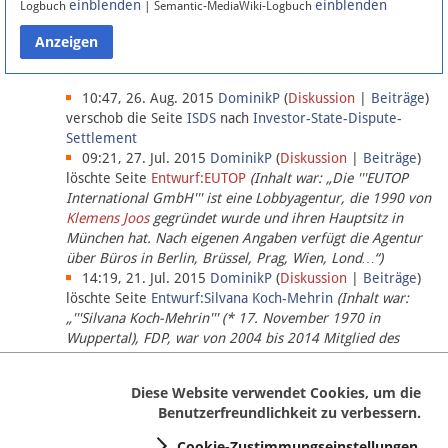
einblenden
einblenden
Logbuch
| Semantic-MediaWiki-Logbuch
Datenschutz
Über Lobbypedia
10:47, 26. Aug. 2015
DominikP
(
Diskussion
|
Beiträge
)
verschob die Seite
ISDS
nach
Investor-State-Dispute-
Settlement
Impressum
09:21, 27. Jul. 2015
DominikP
(
Diskussion
|
Beiträge
)
löschte Seite
Entwurf:EUTOP
(Inhalt war: „Die '''EUTOP
International GmbH''' ist eine Lobbyagentur, die 1990 von
Klemens Joos
gegründet wurde und ihren Hauptsitz in
München hat. Nach eigenen Angaben verfügt die Agentur
über Büros in Berlin, Brüssel, Prag, Wien, Lond…“)
14:19, 21. Jul. 2015
DominikP
(
Diskussion
|
Beiträge
)
löschte Seite
Entwurf:Silvana Koch-Mehrin
(Inhalt war:
„'''Silvana Koch-Mehrin''' (* 17. November 1970 in
Wuppertal), FDP, war von 2004 bis 2014 Mitglied des
Europäischen Parlaments, seit November 2014 ist sie für
die Lob…“ (einziger Bearbeiter:
DominikP
))
Diese Website verwendet Cookies, um die
Benutzerfreundlichkeit zu verbessern.
Cookie-Zustimmungseinstellungen