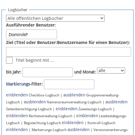
Spenden
Logbücher
Fördermitglied werden
Ausführender Benutzer:
Fehler melden
Ziel (Titel oder Benutzer:Benutzername für einen Benutzer):
Vernetzen
Titel beginnt mit …
Newsletter
bis Jahr:
und Monat:
Bluesky
Markierungs
-Filter:
einblenden
ausblenden
Facebook
Checkbox-Logbuch |
Gruppenverwaltung-
ausblenden
ausblenden
Logbuch |
Namensraumverwaltung-Logbuch |
einblenden
Instagram
Seitenberechtigung-Logbuch |
Zuweisungs-Logbuch |
einblenden
einblenden
Rechteverwaltung-Logbuch |
Lesebestätigungs-
einblenden
Logbuch | Begutachtung-Logbuch
| Kontroll-Logbuch
einblenden
ausblenden
| Markierungs-Logbuch
| Versionsmarkierungs-
Anmelden