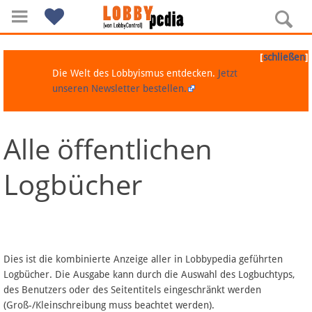
[
]
schließen
Die Welt des Lobbyismus entdecken.
Jetzt
unseren Newsletter bestellen.
Alle öffentlichen
Navigation
Logbücher
Über Lobbypedia
Inhalt A-Z
Artikel nach Kategorien
Dies ist die kombinierte Anzeige aller in Lobbypedia geführten
Logbücher. Die Ausgabe kann durch die Auswahl des Logbuchtyps,
FAQ
des Benutzers oder des Seitentitels eingeschränkt werden
(Groß-/Kleinschreibung muss beachtet werden).