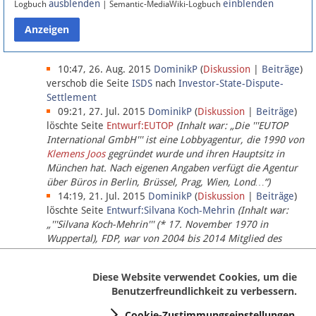
ausblenden
einblenden
Logbuch
| Semantic-MediaWiki-Logbuch
Datenschutz
Über Lobbypedia
10:47, 26. Aug. 2015
DominikP
(
Diskussion
|
Beiträge
)
verschob die Seite
ISDS
nach
Investor-State-Dispute-
Settlement
Impressum
09:21, 27. Jul. 2015
DominikP
(
Diskussion
|
Beiträge
)
löschte Seite
Entwurf:EUTOP
(Inhalt war: „Die '''EUTOP
International GmbH''' ist eine Lobbyagentur, die 1990 von
Klemens Joos
gegründet wurde und ihren Hauptsitz in
München hat. Nach eigenen Angaben verfügt die Agentur
über Büros in Berlin, Brüssel, Prag, Wien, Lond…“)
14:19, 21. Jul. 2015
DominikP
(
Diskussion
|
Beiträge
)
löschte Seite
Entwurf:Silvana Koch-Mehrin
(Inhalt war:
„'''Silvana Koch-Mehrin''' (* 17. November 1970 in
Wuppertal), FDP, war von 2004 bis 2014 Mitglied des
Europäischen Parlaments, seit November 2014 ist sie für
die Lob…“ (einziger Bearbeiter:
DominikP
))
Diese Website verwendet Cookies, um die
Benutzerfreundlichkeit zu verbessern.
Cookie-Zustimmungseinstellungen