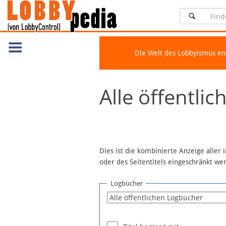
Die Welt des Lobbyismus e
Navigation
Alle öffentli
Über Lobbypedia
Inhalt A-Z
Artikel nach Kategorien
FAQ
Dies ist die kombinierte Anzeige aller
oder des Seitentitels eingeschränkt w
Spenden
Fördermitglied werden
Logbücher
Fehler melden
Vernetzen