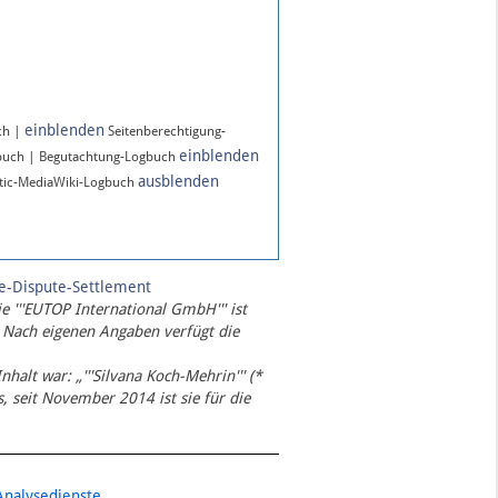
einblenden
ch |
Seitenberechtigung-
einblenden
buch | Begutachtung-Logbuch
ausblenden
ic-MediaWiki-Logbuch
te-Dispute-Settlement
ie '''EUTOP International GmbH''' ist
 Nach eigenen Angaben verfügt die
Inhalt war: „'''Silvana Koch-Mehrin''' (*
 seit November 2014 ist sie für die
Analysedienste