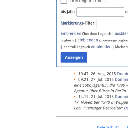
Titel beginnt mit …
Newsletter
bis Jahr:
u
Bluesky
Markierungs
-Filter:
Facebook
Instagram
einblenden
ausble
Checkbox-Logbuch |
einblenden
Logbuch |
Zuweisungs-Logbu
einblenden
| Kontroll-Logbuch
| Markier
10:47, 26. Aug. 2015
Domi
09:21, 27. Jul. 2015
Domin
eine Lobbyagentur, die 1990 
Agentur über Büros in Berlin,
14:19, 21. Jul. 2015
Domin
17. November 1970 in Wupperta
Lob…“ (einziger Bearbeiter:
D
Datenschutz