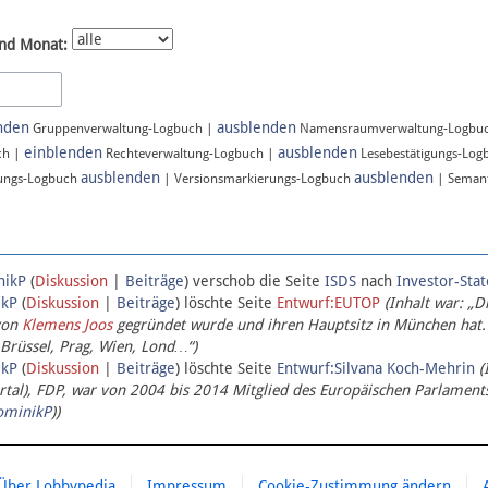
nd Monat:
nden
ausblenden
Gruppenverwaltung-Logbuch |
Namensraumverwaltung-Logbu
einblenden
ausblenden
ch |
Rechteverwaltung-Logbuch |
Lesebestätigungs-Log
ausblenden
ausblenden
ungs-Logbuch
| Versionsmarkierungs-Logbuch
| Semant
nikP
(
Diskussion
|
Beiträge
)
verschob die Seite
ISDS
nach
Investor-Sta
ikP
(
Diskussion
|
Beiträge
)
löschte Seite
Entwurf:EUTOP
(Inhalt war: „D
von
Klemens Joos
gegründet wurde und ihren Hauptsitz in München hat.
 Brüssel, Prag, Wien, Lond…“)
ikP
(
Diskussion
|
Beiträge
)
löschte Seite
Entwurf:Silvana Koch-Mehrin
(
l), FDP, war von 2004 bis 2014 Mitglied des Europäischen Parlaments,
ominikP
))
Über Lobbypedia
Impressum
Cookie-Zustimmung ändern