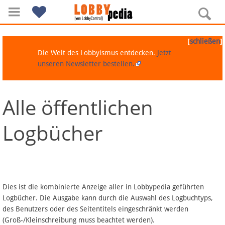
[
]
schließen
Die Welt des Lobbyismus entdecken.
Jetzt
unseren Newsletter bestellen.
Alle öffentlichen
Navigation
Logbücher
Über Lobbypedia
Inhalt A-Z
Artikel nach Kategorien
Dies ist die kombinierte Anzeige aller in Lobbypedia geführten
Logbücher. Die Ausgabe kann durch die Auswahl des Logbuchtyps,
FAQ
des Benutzers oder des Seitentitels eingeschränkt werden
(Groß-/Kleinschreibung muss beachtet werden).