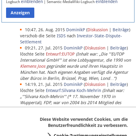
einblenden
einblenden
Logbuch
| Semantic-MediaWiki-Logbuch
Datenschutz
Über Lobbypedia
10:47, 26. Aug. 2015
DominikP
(
Diskussion
|
Beiträge
)
verschob die Seite
ISDS
nach
Investor-State-Dispute-
Settlement
Impressum
09:21, 27. Jul. 2015
DominikP
(
Diskussion
|
Beiträge
)
löschte Seite
Entwurf:EUTOP
(Inhalt war: „Die '''EUTOP
International GmbH''' ist eine Lobbyagentur, die 1990 von
Klemens Joos
gegründet wurde und ihren Hauptsitz in
München hat. Nach eigenen Angaben verfügt die Agentur
über Büros in Berlin, Brüssel, Prag, Wien, Lond…“)
14:19, 21. Jul. 2015
DominikP
(
Diskussion
|
Beiträge
)
löschte Seite
Entwurf:Silvana Koch-Mehrin
(Inhalt war:
„'''Silvana Koch-Mehrin''' (* 17. November 1970 in
Wuppertal), FDP, war von 2004 bis 2014 Mitglied des
Europäischen Parlaments, seit November 2014 ist sie für
die Lob…“ (einziger Bearbeiter:
DominikP
))
Diese Website verwendet Cookies, um die
Benutzerfreundlichkeit zu verbessern.
Cookie-Zustimmungseinstellungen