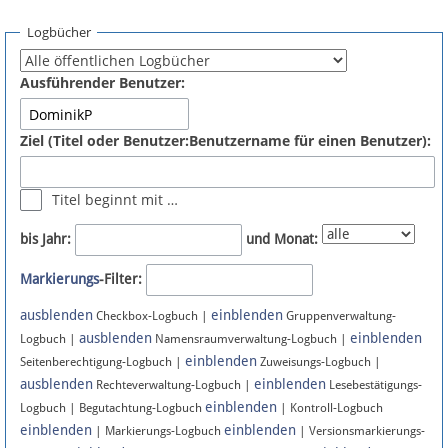
Spenden
Logbücher
Fördermitglied werden
Ausführender Benutzer:
Fehler melden
Ziel (Titel oder Benutzer:Benutzername für einen Benutzer):
Vernetzen
Titel beginnt mit …
Newsletter
bis Jahr:
und Monat:
Bluesky
Markierungs
-Filter:
ausblenden
einblenden
Facebook
Checkbox-Logbuch |
Gruppenverwaltung-
ausblenden
einblenden
Logbuch |
Namensraumverwaltung-Logbuch |
einblenden
Instagram
Seitenberechtigung-Logbuch |
Zuweisungs-Logbuch |
ausblenden
einblenden
Rechteverwaltung-Logbuch |
Lesebestätigungs-
einblenden
Logbuch | Begutachtung-Logbuch
| Kontroll-Logbuch
einblenden
einblenden
| Markierungs-Logbuch
| Versionsmarkierungs-
Anmelden