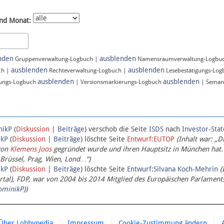
nd Monat:
nden
ausblenden
Gruppenverwaltung-Logbuch |
Namensraumverwaltung-Logbu
ausblenden
ausblenden
ch |
Rechteverwaltung-Logbuch |
Lesebestätigungs-Lo
ausblenden
ausblenden
ungs-Logbuch
| Versionsmarkierungs-Logbuch
| Seman
nikP
(
Diskussion
|
Beiträge
)
verschob die Seite
ISDS
nach
Investor-Sta
ikP
(
Diskussion
|
Beiträge
)
löschte Seite
Entwurf:EUTOP
(Inhalt war: „D
von
Klemens Joos
gegründet wurde und ihren Hauptsitz in München hat.
 Brüssel, Prag, Wien, Lond…“)
ikP
(
Diskussion
|
Beiträge
)
löschte Seite
Entwurf:Silvana Koch-Mehrin
(
l), FDP, war von 2004 bis 2014 Mitglied des Europäischen Parlaments,
ominikP
))
Über Lobbypedia
Impressum
Cookie-Zustimmung ändern