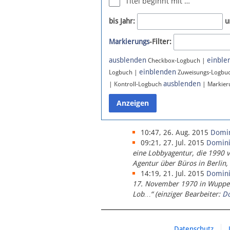
Titel beginnt mit …
Newsletter
bis Jahr:
u
Bluesky
Markierungs
-Filter:
Facebook
Instagram
ausblenden
einble
Checkbox-Logbuch |
einblenden
Logbuch |
Zuweisungs-Logbu
ausblenden
| Kontroll-Logbuch
| Markier
10:47, 26. Aug. 2015
Domi
09:21, 27. Jul. 2015
Domin
eine Lobbyagentur, die 1990 
Agentur über Büros in Berlin,
14:19, 21. Jul. 2015
Domin
17. November 1970 in Wupperta
Lob…“ (einziger Bearbeiter:
D
Datenschutz