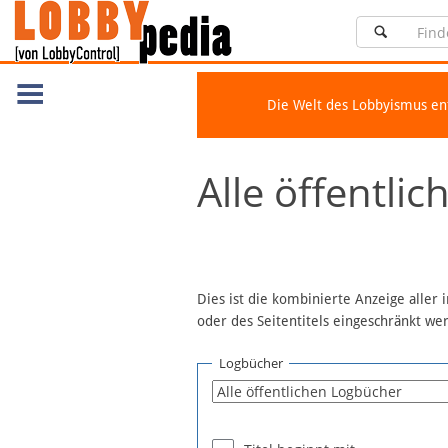
Die Welt des Lobbyismus e
Navigation
Alle öffentli
Über Lobbypedia
Inhalt A-Z
Artikel nach Kategorien
FAQ
Dies ist die kombinierte Anzeige aller
oder des Seitentitels eingeschränkt w
Spenden
Fördermitglied werden
Logbücher
Fehler melden
Vernetzen