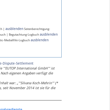
ausblenden
ch |
Seitenberechtigung-
ausblenden
gbuch | Begutachtung-Logbuch
ausblenden
tic-MediaWiki-Logbuch
te-Dispute-Settlement
ie '''EUTOP International GmbH''' ist
 Nach eigenen Angaben verfügt die
Inhalt war: „'''Silvana Koch-Mehrin''' (*
 seit November 2014 ist sie für die
Analysedienste