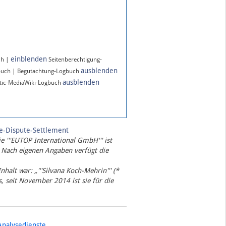
einblenden
ch |
Seitenberechtigung-
ausblenden
buch | Begutachtung-Logbuch
ausblenden
ic-MediaWiki-Logbuch
te-Dispute-Settlement
ie '''EUTOP International GmbH''' ist
 Nach eigenen Angaben verfügt die
Inhalt war: „'''Silvana Koch-Mehrin''' (*
 seit November 2014 ist sie für die
Analysedienste