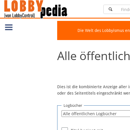
Die Welt des Lobbyismus e
Navigation
Alle öffentli
Über Lobbypedia
Inhalt A-Z
Artikel nach Kategorien
FAQ
Dies ist die kombinierte Anzeige aller
oder des Seitentitels eingeschränkt w
Spenden
Fördermitglied werden
Logbücher
Fehler melden
Vernetzen