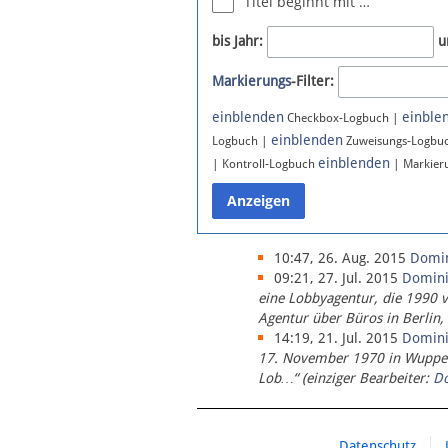
Titel beginnt mit …
Newsletter
bis Jahr:
u
Bluesky
Markierungs
-Filter:
Facebook
Instagram
einblenden
einble
Checkbox-Logbuch |
einblenden
Logbuch |
Zuweisungs-Logbu
einblenden
| Kontroll-Logbuch
| Markier
10:47, 26. Aug. 2015
Domi
09:21, 27. Jul. 2015
Domin
eine Lobbyagentur, die 1990 
Agentur über Büros in Berlin,
14:19, 21. Jul. 2015
Domin
17. November 1970 in Wupperta
Lob…“ (einziger Bearbeiter:
D
Datenschutz