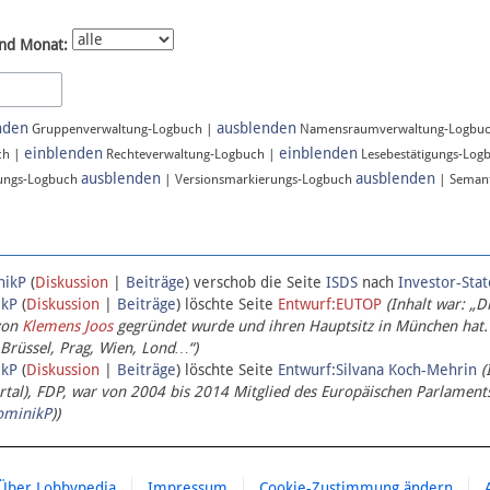
nd Monat:
nden
ausblenden
Gruppenverwaltung-Logbuch |
Namensraumverwaltung-Logbu
einblenden
einblenden
ch |
Rechteverwaltung-Logbuch |
Lesebestätigungs-Log
ausblenden
ausblenden
ungs-Logbuch
| Versionsmarkierungs-Logbuch
| Semant
nikP
(
Diskussion
|
Beiträge
)
verschob die Seite
ISDS
nach
Investor-Sta
ikP
(
Diskussion
|
Beiträge
)
löschte Seite
Entwurf:EUTOP
(Inhalt war: „D
von
Klemens Joos
gegründet wurde und ihren Hauptsitz in München hat.
 Brüssel, Prag, Wien, Lond…“)
ikP
(
Diskussion
|
Beiträge
)
löschte Seite
Entwurf:Silvana Koch-Mehrin
(
l), FDP, war von 2004 bis 2014 Mitglied des Europäischen Parlaments,
ominikP
))
Über Lobbypedia
Impressum
Cookie-Zustimmung ändern