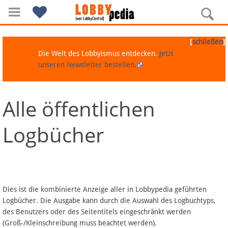
[
]
schließen
Die Welt des Lobbyismus entdecken.
Jetzt
unseren Newsletter bestellen.
Alle öffentlichen
Navigation
Logbücher
Über Lobbypedia
Inhalt A-Z
Artikel nach Kategorien
Dies ist die kombinierte Anzeige aller in Lobbypedia geführten
Logbücher. Die Ausgabe kann durch die Auswahl des Logbuchtyps,
FAQ
des Benutzers oder des Seitentitels eingeschränkt werden
(Groß-/Kleinschreibung muss beachtet werden).