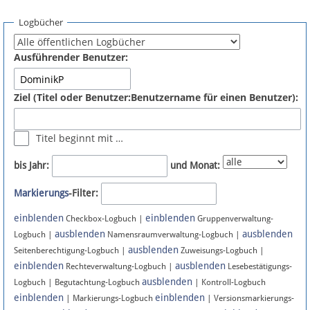
Spenden
Logbücher
Fördermitglied werden
Ausführender Benutzer:
Fehler melden
Ziel (Titel oder Benutzer:Benutzername für einen Benutzer):
Vernetzen
Titel beginnt mit …
Newsletter
bis Jahr:
und Monat:
Bluesky
Markierungs
-Filter:
einblenden
einblenden
Facebook
Checkbox-Logbuch |
Gruppenverwaltung-
ausblenden
ausblenden
Logbuch |
Namensraumverwaltung-Logbuch |
ausblenden
Instagram
Seitenberechtigung-Logbuch |
Zuweisungs-Logbuch |
einblenden
ausblenden
Rechteverwaltung-Logbuch |
Lesebestätigungs-
ausblenden
Logbuch | Begutachtung-Logbuch
| Kontroll-Logbuch
einblenden
einblenden
| Markierungs-Logbuch
| Versionsmarkierungs-
Anmelden