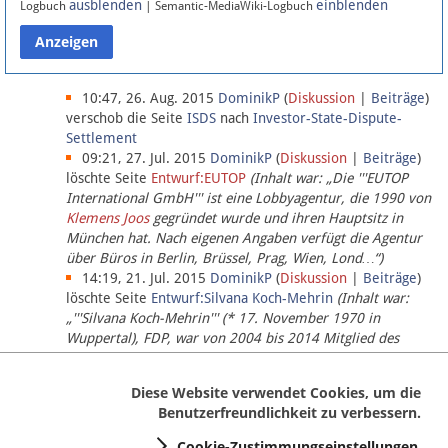
ausblenden
einblenden
Logbuch
| Semantic-MediaWiki-Logbuch
Datenschutz
Über Lobbypedia
10:47, 26. Aug. 2015
DominikP
(
Diskussion
|
Beiträge
)
verschob die Seite
ISDS
nach
Investor-State-Dispute-
Settlement
Impressum
09:21, 27. Jul. 2015
DominikP
(
Diskussion
|
Beiträge
)
löschte Seite
Entwurf:EUTOP
(Inhalt war: „Die '''EUTOP
International GmbH''' ist eine Lobbyagentur, die 1990 von
Klemens Joos
gegründet wurde und ihren Hauptsitz in
München hat. Nach eigenen Angaben verfügt die Agentur
über Büros in Berlin, Brüssel, Prag, Wien, Lond…“)
14:19, 21. Jul. 2015
DominikP
(
Diskussion
|
Beiträge
)
löschte Seite
Entwurf:Silvana Koch-Mehrin
(Inhalt war:
„'''Silvana Koch-Mehrin''' (* 17. November 1970 in
Wuppertal), FDP, war von 2004 bis 2014 Mitglied des
Europäischen Parlaments, seit November 2014 ist sie für
die Lob…“ (einziger Bearbeiter:
DominikP
))
Diese Website verwendet Cookies, um die
Benutzerfreundlichkeit zu verbessern.
Cookie-Zustimmungseinstellungen