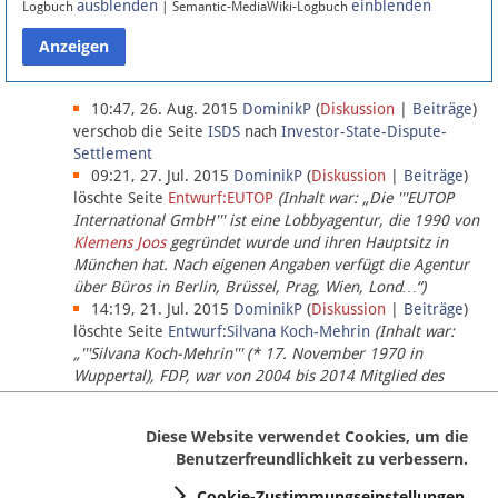
ausblenden
einblenden
Logbuch
| Semantic-MediaWiki-Logbuch
Datenschutz
Über Lobbypedia
10:47, 26. Aug. 2015
DominikP
(
Diskussion
|
Beiträge
)
verschob die Seite
ISDS
nach
Investor-State-Dispute-
Settlement
Impressum
09:21, 27. Jul. 2015
DominikP
(
Diskussion
|
Beiträge
)
löschte Seite
Entwurf:EUTOP
(Inhalt war: „Die '''EUTOP
International GmbH''' ist eine Lobbyagentur, die 1990 von
Klemens Joos
gegründet wurde und ihren Hauptsitz in
München hat. Nach eigenen Angaben verfügt die Agentur
über Büros in Berlin, Brüssel, Prag, Wien, Lond…“)
14:19, 21. Jul. 2015
DominikP
(
Diskussion
|
Beiträge
)
löschte Seite
Entwurf:Silvana Koch-Mehrin
(Inhalt war:
„'''Silvana Koch-Mehrin''' (* 17. November 1970 in
Wuppertal), FDP, war von 2004 bis 2014 Mitglied des
Europäischen Parlaments, seit November 2014 ist sie für
die Lob…“ (einziger Bearbeiter:
DominikP
))
Diese Website verwendet Cookies, um die
Benutzerfreundlichkeit zu verbessern.
Cookie-Zustimmungseinstellungen