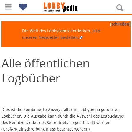
[
]
schließen
Die Welt des Lobbyismus entdecken.
Jetzt
unseren Newsletter bestellen.
Alle öffentlichen
Navigation
Logbücher
Über Lobbypedia
Inhalt A-Z
Artikel nach Kategorien
Dies ist die kombinierte Anzeige aller in Lobbypedia geführten
Logbücher. Die Ausgabe kann durch die Auswahl des Logbuchtyps,
FAQ
des Benutzers oder des Seitentitels eingeschränkt werden
(Groß-/Kleinschreibung muss beachtet werden).