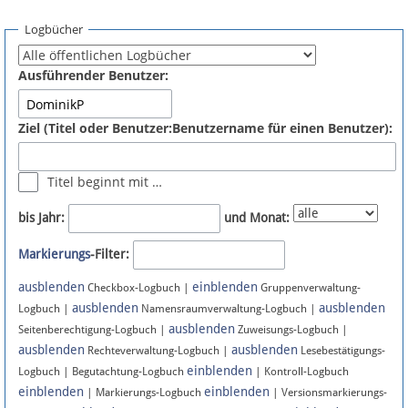
Spenden
Logbücher
Fördermitglied werden
Ausführender Benutzer:
Fehler melden
Ziel (Titel oder Benutzer:Benutzername für einen Benutzer):
Vernetzen
Titel beginnt mit …
Newsletter
bis Jahr:
und Monat:
Bluesky
Markierungs
-Filter:
ausblenden
einblenden
Facebook
Checkbox-Logbuch |
Gruppenverwaltung-
ausblenden
ausblenden
Logbuch |
Namensraumverwaltung-Logbuch |
ausblenden
Instagram
Seitenberechtigung-Logbuch |
Zuweisungs-Logbuch |
ausblenden
ausblenden
Rechteverwaltung-Logbuch |
Lesebestätigungs-
einblenden
Logbuch | Begutachtung-Logbuch
| Kontroll-Logbuch
einblenden
einblenden
| Markierungs-Logbuch
| Versionsmarkierungs-
Anmelden