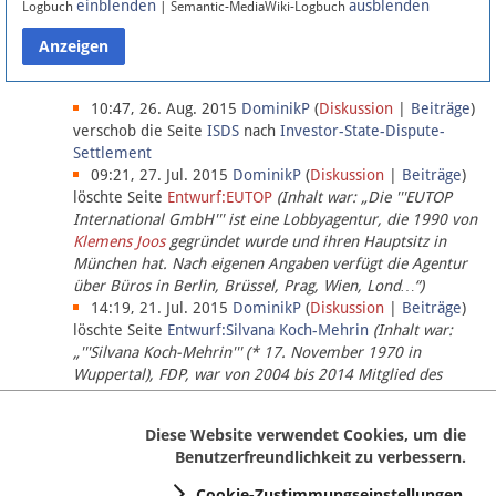
einblenden
ausblenden
Logbuch
| Semantic-MediaWiki-Logbuch
Datenschutz
Über Lobbypedia
10:47, 26. Aug. 2015
DominikP
(
Diskussion
|
Beiträge
)
verschob die Seite
ISDS
nach
Investor-State-Dispute-
Settlement
Impressum
09:21, 27. Jul. 2015
DominikP
(
Diskussion
|
Beiträge
)
löschte Seite
Entwurf:EUTOP
(Inhalt war: „Die '''EUTOP
International GmbH''' ist eine Lobbyagentur, die 1990 von
Klemens Joos
gegründet wurde und ihren Hauptsitz in
München hat. Nach eigenen Angaben verfügt die Agentur
über Büros in Berlin, Brüssel, Prag, Wien, Lond…“)
14:19, 21. Jul. 2015
DominikP
(
Diskussion
|
Beiträge
)
löschte Seite
Entwurf:Silvana Koch-Mehrin
(Inhalt war:
„'''Silvana Koch-Mehrin''' (* 17. November 1970 in
Wuppertal), FDP, war von 2004 bis 2014 Mitglied des
Europäischen Parlaments, seit November 2014 ist sie für
die Lob…“ (einziger Bearbeiter:
DominikP
))
Diese Website verwendet Cookies, um die
Benutzerfreundlichkeit zu verbessern.
Cookie-Zustimmungseinstellungen