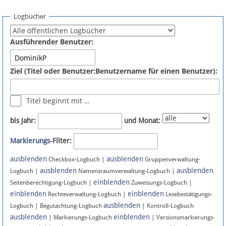
Spenden
Logbücher
Fördermitglied werden
Ausführender Benutzer:
Fehler melden
Ziel (Titel oder Benutzer:Benutzername für einen Benutzer):
Vernetzen
Titel beginnt mit …
Newsletter
bis Jahr:
und Monat:
Bluesky
Markierungs
-Filter:
ausblenden
ausblenden
Facebook
Checkbox-Logbuch |
Gruppenverwaltung-
ausblenden
ausblenden
Logbuch |
Namensraumverwaltung-Logbuch |
einblenden
Instagram
Seitenberechtigung-Logbuch |
Zuweisungs-Logbuch |
einblenden
einblenden
Rechteverwaltung-Logbuch |
Lesebestätigungs-
ausblenden
Logbuch | Begutachtung-Logbuch
| Kontroll-Logbuch
ausblenden
einblenden
| Markierungs-Logbuch
| Versionsmarkierungs-
Anmelden