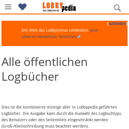
[
]
schließen
Die Welt des Lobbyismus entdecken.
Jetzt
unseren Newsletter bestellen.
Alle öffentlichen
Navigation
Logbücher
Über Lobbypedia
Inhalt A-Z
Artikel nach Kategorien
Dies ist die kombinierte Anzeige aller in Lobbypedia geführten
Logbücher. Die Ausgabe kann durch die Auswahl des Logbuchtyps,
FAQ
des Benutzers oder des Seitentitels eingeschränkt werden
(Groß-/Kleinschreibung muss beachtet werden).