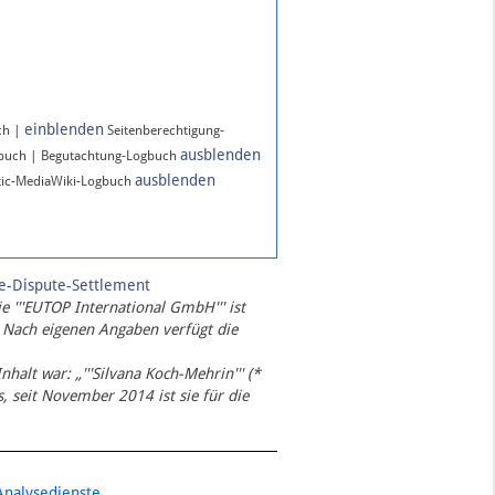
einblenden
ch |
Seitenberechtigung-
ausblenden
gbuch | Begutachtung-Logbuch
ausblenden
ic-MediaWiki-Logbuch
te-Dispute-Settlement
ie '''EUTOP International GmbH''' ist
 Nach eigenen Angaben verfügt die
Inhalt war: „'''Silvana Koch-Mehrin''' (*
 seit November 2014 ist sie für die
Analysedienste