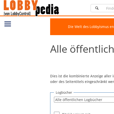
Die Welt des Lobbyismus e
Navigation
Alle öffentli
Über Lobbypedia
Inhalt A-Z
Artikel nach Kategorien
FAQ
Dies ist die kombinierte Anzeige aller
oder des Seitentitels eingeschränkt w
Spenden
Fördermitglied werden
Logbücher
Fehler melden
Vernetzen