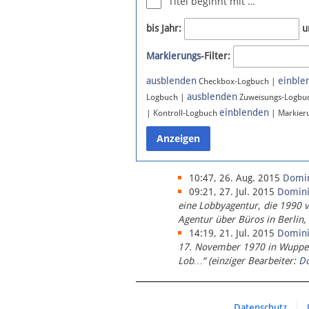
Titel beginnt mit …
Newsletter
bis Jahr:
u
Bluesky
Markierungs
-Filter:
Facebook
Instagram
ausblenden
einble
Checkbox-Logbuch |
ausblenden
Logbuch |
Zuweisungs-Logbu
einblenden
| Kontroll-Logbuch
| Markier
10:47, 26. Aug. 2015
Domi
09:21, 27. Jul. 2015
Domin
eine Lobbyagentur, die 1990 
Agentur über Büros in Berlin,
14:19, 21. Jul. 2015
Domin
17. November 1970 in Wupperta
Lob…“ (einziger Bearbeiter:
D
Datenschutz