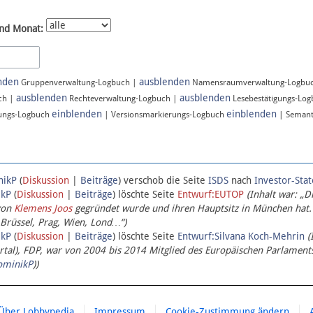
nd Monat:
nden
ausblenden
Gruppenverwaltung-Logbuch |
Namensraumverwaltung-Logbu
ausblenden
ausblenden
ch |
Rechteverwaltung-Logbuch |
Lesebestätigungs-Lo
einblenden
einblenden
ungs-Logbuch
| Versionsmarkierungs-Logbuch
| Semant
nikP
(
Diskussion
|
Beiträge
)
verschob die Seite
ISDS
nach
Investor-Sta
ikP
(
Diskussion
|
Beiträge
)
löschte Seite
Entwurf:EUTOP
(Inhalt war: „D
von
Klemens Joos
gegründet wurde und ihren Hauptsitz in München hat.
 Brüssel, Prag, Wien, Lond…“)
ikP
(
Diskussion
|
Beiträge
)
löschte Seite
Entwurf:Silvana Koch-Mehrin
(
l), FDP, war von 2004 bis 2014 Mitglied des Europäischen Parlaments,
ominikP
))
Über Lobbypedia
Impressum
Cookie-Zustimmung ändern