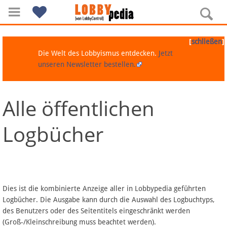
[
]
schließen
Die Welt des Lobbyismus entdecken.
Jetzt
unseren Newsletter bestellen.
Alle öffentlichen
Navigation
Logbücher
Über Lobbypedia
Inhalt A-Z
Artikel nach Kategorien
Dies ist die kombinierte Anzeige aller in Lobbypedia geführten
Logbücher. Die Ausgabe kann durch die Auswahl des Logbuchtyps,
FAQ
des Benutzers oder des Seitentitels eingeschränkt werden
(Groß-/Kleinschreibung muss beachtet werden).