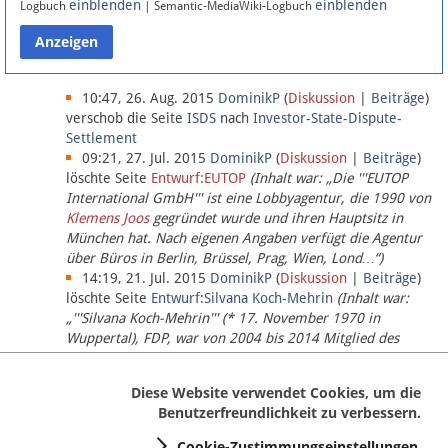
einblenden
einblenden
Logbuch
| Semantic-MediaWiki-Logbuch
Datenschutz
Über Lobbypedia
10:47, 26. Aug. 2015
DominikP
(
Diskussion
|
Beiträge
)
verschob die Seite
ISDS
nach
Investor-State-Dispute-
Settlement
Impressum
09:21, 27. Jul. 2015
DominikP
(
Diskussion
|
Beiträge
)
löschte Seite
Entwurf:EUTOP
(Inhalt war: „Die '''EUTOP
International GmbH''' ist eine Lobbyagentur, die 1990 von
Klemens Joos
gegründet wurde und ihren Hauptsitz in
München hat. Nach eigenen Angaben verfügt die Agentur
über Büros in Berlin, Brüssel, Prag, Wien, Lond…“)
14:19, 21. Jul. 2015
DominikP
(
Diskussion
|
Beiträge
)
löschte Seite
Entwurf:Silvana Koch-Mehrin
(Inhalt war:
„'''Silvana Koch-Mehrin''' (* 17. November 1970 in
Wuppertal), FDP, war von 2004 bis 2014 Mitglied des
Europäischen Parlaments, seit November 2014 ist sie für
die Lob…“ (einziger Bearbeiter:
DominikP
))
Diese Website verwendet Cookies, um die
Benutzerfreundlichkeit zu verbessern.
Cookie-Zustimmungseinstellungen