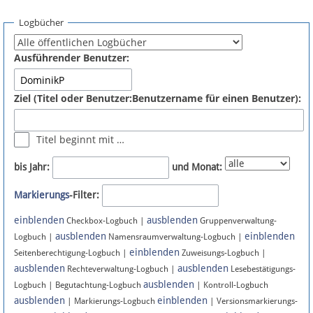
Spenden
Logbücher
Fördermitglied werden
Ausführender Benutzer:
Fehler melden
Ziel (Titel oder Benutzer:Benutzername für einen Benutzer):
Vernetzen
Titel beginnt mit …
Newsletter
bis Jahr:
und Monat:
Bluesky
Markierungs
-Filter:
einblenden
ausblenden
Facebook
Checkbox-Logbuch |
Gruppenverwaltung-
ausblenden
einblenden
Logbuch |
Namensraumverwaltung-Logbuch |
einblenden
Instagram
Seitenberechtigung-Logbuch |
Zuweisungs-Logbuch |
ausblenden
ausblenden
Rechteverwaltung-Logbuch |
Lesebestätigungs-
ausblenden
Logbuch | Begutachtung-Logbuch
| Kontroll-Logbuch
ausblenden
einblenden
| Markierungs-Logbuch
| Versionsmarkierungs-
Anmelden