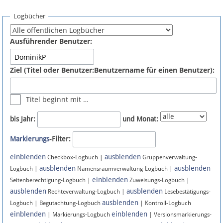
Spenden
Logbücher
Fördermitglied werden
Ausführender Benutzer:
Fehler melden
Ziel (Titel oder Benutzer:Benutzername für einen Benutzer):
Vernetzen
Titel beginnt mit …
Newsletter
bis Jahr:
und Monat:
Bluesky
Markierungs
-Filter:
einblenden
ausblenden
Facebook
Checkbox-Logbuch |
Gruppenverwaltung-
ausblenden
ausblenden
Logbuch |
Namensraumverwaltung-Logbuch |
einblenden
Instagram
Seitenberechtigung-Logbuch |
Zuweisungs-Logbuch |
ausblenden
ausblenden
Rechteverwaltung-Logbuch |
Lesebestätigungs-
ausblenden
Logbuch | Begutachtung-Logbuch
| Kontroll-Logbuch
einblenden
einblenden
| Markierungs-Logbuch
| Versionsmarkierungs-
Anmelden