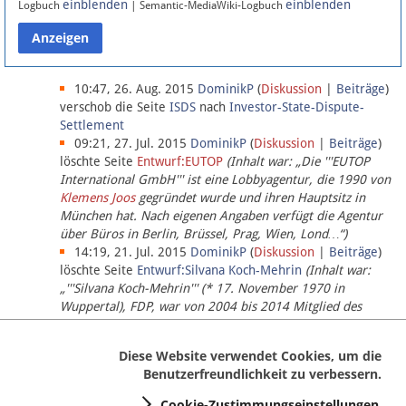
einblenden
einblenden
Logbuch
| Semantic-MediaWiki-Logbuch
Datenschutz
Über Lobbypedia
10:47, 26. Aug. 2015
DominikP
(
Diskussion
|
Beiträge
)
verschob die Seite
ISDS
nach
Investor-State-Dispute-
Settlement
Impressum
09:21, 27. Jul. 2015
DominikP
(
Diskussion
|
Beiträge
)
löschte Seite
Entwurf:EUTOP
(Inhalt war: „Die '''EUTOP
International GmbH''' ist eine Lobbyagentur, die 1990 von
Klemens Joos
gegründet wurde und ihren Hauptsitz in
München hat. Nach eigenen Angaben verfügt die Agentur
über Büros in Berlin, Brüssel, Prag, Wien, Lond…“)
14:19, 21. Jul. 2015
DominikP
(
Diskussion
|
Beiträge
)
löschte Seite
Entwurf:Silvana Koch-Mehrin
(Inhalt war:
„'''Silvana Koch-Mehrin''' (* 17. November 1970 in
Wuppertal), FDP, war von 2004 bis 2014 Mitglied des
Europäischen Parlaments, seit November 2014 ist sie für
die Lob…“ (einziger Bearbeiter:
DominikP
))
Diese Website verwendet Cookies, um die
Benutzerfreundlichkeit zu verbessern.
Cookie-Zustimmungseinstellungen