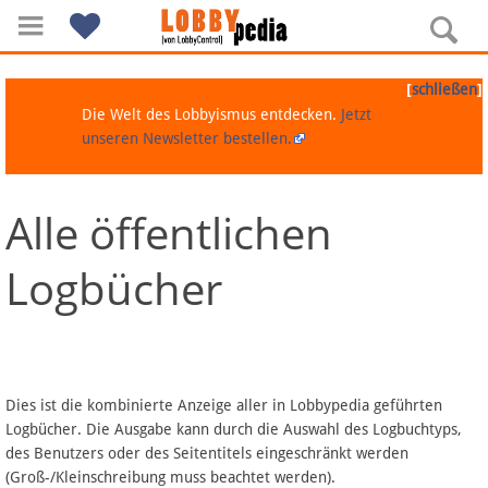
[
]
schließen
Die Welt des Lobbyismus entdecken.
Jetzt
unseren Newsletter bestellen.
Alle öffentlichen
Navigation
Logbücher
Über Lobbypedia
Inhalt A-Z
Artikel nach Kategorien
Dies ist die kombinierte Anzeige aller in Lobbypedia geführten
Logbücher. Die Ausgabe kann durch die Auswahl des Logbuchtyps,
FAQ
des Benutzers oder des Seitentitels eingeschränkt werden
(Groß-/Kleinschreibung muss beachtet werden).