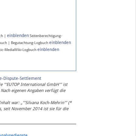
einblenden
ch |
Seitenberechtigung-
einblenden
gbuch | Begutachtung-Logbuch
einblenden
ic-MediaWiki-Logbuch
te-Dispute-Settlement
ie '''EUTOP International GmbH''' ist
 Nach eigenen Angaben verfügt die
Inhalt war: „'''Silvana Koch-Mehrin''' (*
 seit November 2014 ist sie für die
Analysedienste