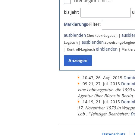
Titel beginnt mit …
Newsletter
bis Jahr:
u
Bluesky
Markierungs
-Filter:
Facebook
Instagram
ausblenden
ausble
Checkbox-Logbuch |
ausblenden
Logbuch |
Zuweisungs-Logbu
einblenden
| Kontroll-Logbuch
| Markier
10:47, 26. Aug. 2015
Domi
09:21, 27. Jul. 2015
Domin
eine Lobbyagentur, die 1990 
Agentur über Büros in Berlin,
14:19, 21. Jul. 2015
Domin
17. November 1970 in Wupperta
Lob…“ (einziger Bearbeiter:
D
Datenschutz