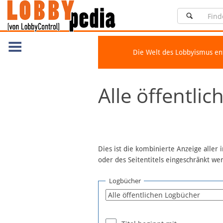
Die Welt des Lobbyismus e
Navigation
Alle öffentli
Über Lobbypedia
Inhalt A-Z
Artikel nach Kategorien
FAQ
Dies ist die kombinierte Anzeige aller
oder des Seitentitels eingeschränkt w
Spenden
Fördermitglied werden
Logbücher
Fehler melden
Vernetzen