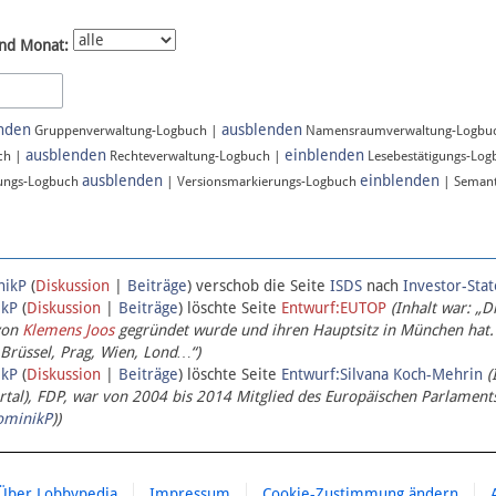
nd Monat:
nden
ausblenden
Gruppenverwaltung-Logbuch |
Namensraumverwaltung-Logbu
ausblenden
einblenden
ch |
Rechteverwaltung-Logbuch |
Lesebestätigungs-Lo
ausblenden
einblenden
ungs-Logbuch
| Versionsmarkierungs-Logbuch
| Semant
nikP
(
Diskussion
|
Beiträge
)
verschob die Seite
ISDS
nach
Investor-Sta
ikP
(
Diskussion
|
Beiträge
)
löschte Seite
Entwurf:EUTOP
(Inhalt war: „D
von
Klemens Joos
gegründet wurde und ihren Hauptsitz in München hat.
 Brüssel, Prag, Wien, Lond…“)
ikP
(
Diskussion
|
Beiträge
)
löschte Seite
Entwurf:Silvana Koch-Mehrin
(
l), FDP, war von 2004 bis 2014 Mitglied des Europäischen Parlaments,
ominikP
))
Über Lobbypedia
Impressum
Cookie-Zustimmung ändern