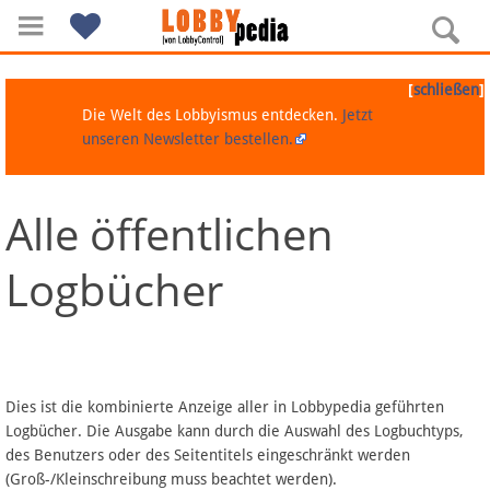
[
]
schließen
Die Welt des Lobbyismus entdecken.
Jetzt
unseren Newsletter bestellen.
Alle öffentlichen
Navigation
Logbücher
Über Lobbypedia
Inhalt A-Z
Artikel nach Kategorien
Dies ist die kombinierte Anzeige aller in Lobbypedia geführten
Logbücher. Die Ausgabe kann durch die Auswahl des Logbuchtyps,
FAQ
des Benutzers oder des Seitentitels eingeschränkt werden
(Groß-/Kleinschreibung muss beachtet werden).