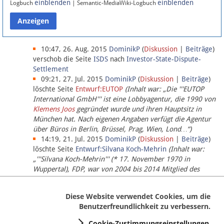
einblenden
einblenden
Logbuch
| Semantic-MediaWiki-Logbuch
Datenschutz
Über Lobbypedia
10:47, 26. Aug. 2015
DominikP
(
Diskussion
|
Beiträge
)
verschob die Seite
ISDS
nach
Investor-State-Dispute-
Settlement
Impressum
09:21, 27. Jul. 2015
DominikP
(
Diskussion
|
Beiträge
)
löschte Seite
Entwurf:EUTOP
(Inhalt war: „Die '''EUTOP
International GmbH''' ist eine Lobbyagentur, die 1990 von
Klemens Joos
gegründet wurde und ihren Hauptsitz in
München hat. Nach eigenen Angaben verfügt die Agentur
über Büros in Berlin, Brüssel, Prag, Wien, Lond…“)
14:19, 21. Jul. 2015
DominikP
(
Diskussion
|
Beiträge
)
löschte Seite
Entwurf:Silvana Koch-Mehrin
(Inhalt war:
„'''Silvana Koch-Mehrin''' (* 17. November 1970 in
Wuppertal), FDP, war von 2004 bis 2014 Mitglied des
Europäischen Parlaments, seit November 2014 ist sie für
die Lob…“ (einziger Bearbeiter:
DominikP
))
Diese Website verwendet Cookies, um die
Benutzerfreundlichkeit zu verbessern.
Cookie-Zustimmungseinstellungen