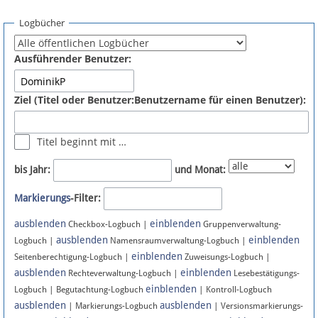
Spenden
Logbücher
Fördermitglied werden
Ausführender Benutzer:
Fehler melden
Ziel (Titel oder Benutzer:Benutzername für einen Benutzer):
Vernetzen
Titel beginnt mit …
Newsletter
bis Jahr:
und Monat:
Bluesky
Markierungs
-Filter:
ausblenden
einblenden
Facebook
Checkbox-Logbuch |
Gruppenverwaltung-
ausblenden
einblenden
Logbuch |
Namensraumverwaltung-Logbuch |
einblenden
Instagram
Seitenberechtigung-Logbuch |
Zuweisungs-Logbuch |
ausblenden
einblenden
Rechteverwaltung-Logbuch |
Lesebestätigungs-
einblenden
Logbuch | Begutachtung-Logbuch
| Kontroll-Logbuch
ausblenden
ausblenden
| Markierungs-Logbuch
| Versionsmarkierungs-
Anmelden