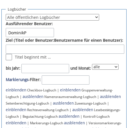
Spenden
Logbücher
Fördermitglied werden
Ausführender Benutzer:
Fehler melden
Ziel (Titel oder Benutzer:Benutzername für einen Benutzer):
Vernetzen
Titel beginnt mit …
Newsletter
bis Jahr:
und Monat:
Bluesky
Markierungs
-Filter:
einblenden
einblenden
Facebook
Checkbox-Logbuch |
Gruppenverwaltung-
ausblenden
ausblenden
Logbuch |
Namensraumverwaltung-Logbuch |
ausblenden
Instagram
Seitenberechtigung-Logbuch |
Zuweisungs-Logbuch |
einblenden
ausblenden
Rechteverwaltung-Logbuch |
Lesebestätigungs-
ausblenden
Logbuch | Begutachtung-Logbuch
| Kontroll-Logbuch
einblenden
ausblenden
| Markierungs-Logbuch
| Versionsmarkierungs-
Anmelden