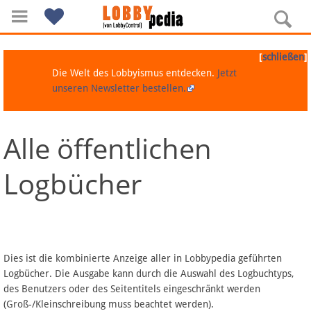
[
]
schließen
Die Welt des Lobbyismus entdecken.
Jetzt
unseren Newsletter bestellen.
Alle öffentlichen
Navigation
Logbücher
Über Lobbypedia
Inhalt A-Z
Artikel nach Kategorien
Dies ist die kombinierte Anzeige aller in Lobbypedia geführten
Logbücher. Die Ausgabe kann durch die Auswahl des Logbuchtyps,
FAQ
des Benutzers oder des Seitentitels eingeschränkt werden
(Groß-/Kleinschreibung muss beachtet werden).