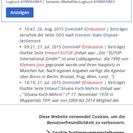
einblenden
einblenden
Logbuch
| Semantic-MediaWiki-Logbuch
Datenschutz
Über Lobbypedia
10:47, 26. Aug. 2015
DominikP
(
Diskussion
|
Beiträge
)
verschob die Seite
ISDS
nach
Investor-State-Dispute-
Settlement
Impressum
09:21, 27. Jul. 2015
DominikP
(
Diskussion
|
Beiträge
)
löschte Seite
Entwurf:EUTOP
(Inhalt war: „Die '''EUTOP
International GmbH''' ist eine Lobbyagentur, die 1990 von
Klemens Joos
gegründet wurde und ihren Hauptsitz in
München hat. Nach eigenen Angaben verfügt die Agentur
über Büros in Berlin, Brüssel, Prag, Wien, Lond…“)
14:19, 21. Jul. 2015
DominikP
(
Diskussion
|
Beiträge
)
löschte Seite
Entwurf:Silvana Koch-Mehrin
(Inhalt war:
„'''Silvana Koch-Mehrin''' (* 17. November 1970 in
Wuppertal), FDP, war von 2004 bis 2014 Mitglied des
Europäischen Parlaments, seit November 2014 ist sie für
die Lob…“ (einziger Bearbeiter:
DominikP
))
Diese Website verwendet Cookies, um die
Benutzerfreundlichkeit zu verbessern.
Cookie-Zustimmungseinstellungen