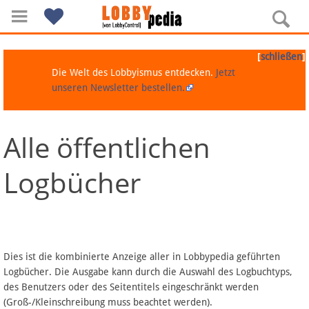
[
]
schließen
Die Welt des Lobbyismus entdecken.
Jetzt
unseren Newsletter bestellen.
Alle öffentlichen
Navigation
Logbücher
Über Lobbypedia
Inhalt A-Z
Artikel nach Kategorien
Dies ist die kombinierte Anzeige aller in Lobbypedia geführten
Logbücher. Die Ausgabe kann durch die Auswahl des Logbuchtyps,
FAQ
des Benutzers oder des Seitentitels eingeschränkt werden
(Groß-/Kleinschreibung muss beachtet werden).