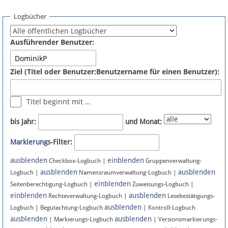
Spenden
Logbücher
Fördermitglied werden
Ausführender Benutzer:
Fehler melden
Ziel (Titel oder Benutzer:Benutzername für einen Benutzer):
Vernetzen
Titel beginnt mit …
Newsletter
bis Jahr:
und Monat:
Bluesky
Markierungs
-Filter:
ausblenden
einblenden
Facebook
Checkbox-Logbuch |
Gruppenverwaltung-
ausblenden
ausblenden
Logbuch |
Namensraumverwaltung-Logbuch |
einblenden
Instagram
Seitenberechtigung-Logbuch |
Zuweisungs-Logbuch |
einblenden
ausblenden
Rechteverwaltung-Logbuch |
Lesebestätigungs-
ausblenden
Logbuch | Begutachtung-Logbuch
| Kontroll-Logbuch
ausblenden
ausblenden
| Markierungs-Logbuch
| Versionsmarkierungs-
Anmelden