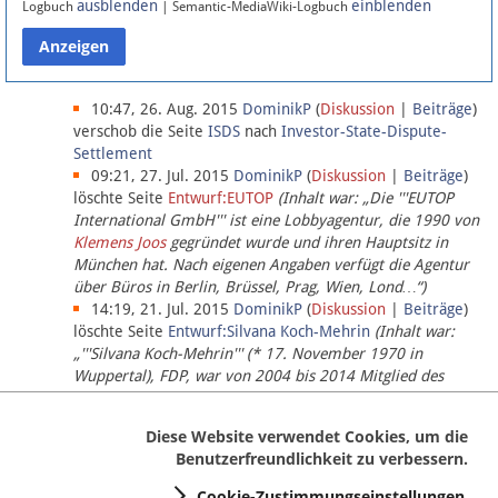
ausblenden
einblenden
Logbuch
| Semantic-MediaWiki-Logbuch
Datenschutz
Über Lobbypedia
10:47, 26. Aug. 2015
DominikP
(
Diskussion
|
Beiträge
)
verschob die Seite
ISDS
nach
Investor-State-Dispute-
Settlement
Impressum
09:21, 27. Jul. 2015
DominikP
(
Diskussion
|
Beiträge
)
löschte Seite
Entwurf:EUTOP
(Inhalt war: „Die '''EUTOP
International GmbH''' ist eine Lobbyagentur, die 1990 von
Klemens Joos
gegründet wurde und ihren Hauptsitz in
München hat. Nach eigenen Angaben verfügt die Agentur
über Büros in Berlin, Brüssel, Prag, Wien, Lond…“)
14:19, 21. Jul. 2015
DominikP
(
Diskussion
|
Beiträge
)
löschte Seite
Entwurf:Silvana Koch-Mehrin
(Inhalt war:
„'''Silvana Koch-Mehrin''' (* 17. November 1970 in
Wuppertal), FDP, war von 2004 bis 2014 Mitglied des
Europäischen Parlaments, seit November 2014 ist sie für
die Lob…“ (einziger Bearbeiter:
DominikP
))
Diese Website verwendet Cookies, um die
Benutzerfreundlichkeit zu verbessern.
Cookie-Zustimmungseinstellungen