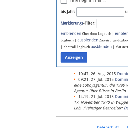
Titel beginnt mit …
Newsletter
bis Jahr:
u
Bluesky
Markierungs
-Filter:
Facebook
Instagram
einblenden
einble
Checkbox-Logbuch |
ausblenden
Logbuch |
Zuweisungs-Logbu
ausblenden
| Kontroll-Logbuch
| Markier
10:47, 26. Aug. 2015
Domi
09:21, 27. Jul. 2015
Domin
eine Lobbyagentur, die 1990 
Agentur über Büros in Berlin,
14:19, 21. Jul. 2015
Domin
17. November 1970 in Wupperta
Lob…“ (einziger Bearbeiter:
D
Datenschutz