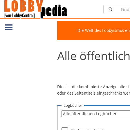
Die Welt des Lobbyismus e
Navigation
Alle öffentli
Über Lobbypedia
Inhalt A-Z
Artikel nach Kategorien
FAQ
Dies ist die kombinierte Anzeige aller
oder des Seitentitels eingeschränkt w
Spenden
Fördermitglied werden
Logbücher
Fehler melden
Vernetzen