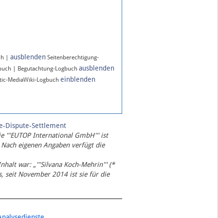
ausblenden
ch |
Seitenberechtigung-
ausblenden
gbuch | Begutachtung-Logbuch
einblenden
ic-MediaWiki-Logbuch
te-Dispute-Settlement
ie '''EUTOP International GmbH''' ist
 Nach eigenen Angaben verfügt die
Inhalt war: „'''Silvana Koch-Mehrin''' (*
 seit November 2014 ist sie für die
Analysedienste