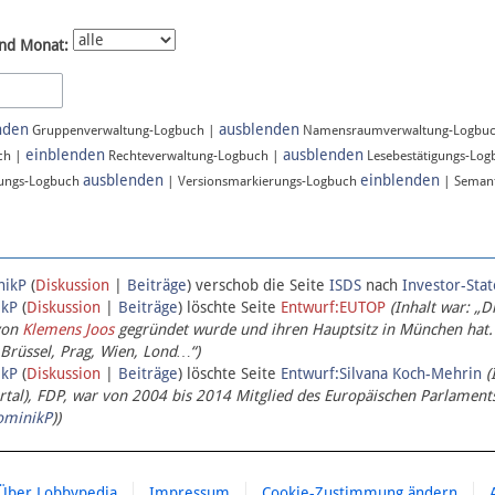
nd Monat:
nden
ausblenden
Gruppenverwaltung-Logbuch |
Namensraumverwaltung-Logbu
einblenden
ausblenden
ch |
Rechteverwaltung-Logbuch |
Lesebestätigungs-Lo
ausblenden
einblenden
ungs-Logbuch
| Versionsmarkierungs-Logbuch
| Semant
nikP
(
Diskussion
|
Beiträge
)
verschob die Seite
ISDS
nach
Investor-Sta
ikP
(
Diskussion
|
Beiträge
)
löschte Seite
Entwurf:EUTOP
(Inhalt war: „D
von
Klemens Joos
gegründet wurde und ihren Hauptsitz in München hat.
 Brüssel, Prag, Wien, Lond…“)
ikP
(
Diskussion
|
Beiträge
)
löschte Seite
Entwurf:Silvana Koch-Mehrin
(
l), FDP, war von 2004 bis 2014 Mitglied des Europäischen Parlaments,
ominikP
))
Über Lobbypedia
Impressum
Cookie-Zustimmung ändern