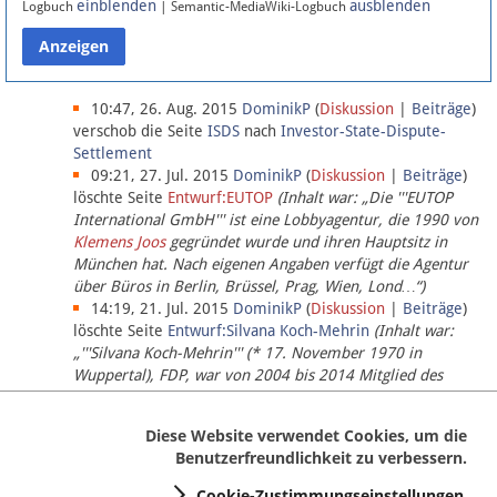
einblenden
ausblenden
Logbuch
| Semantic-MediaWiki-Logbuch
Datenschutz
Über Lobbypedia
10:47, 26. Aug. 2015
DominikP
(
Diskussion
|
Beiträge
)
verschob die Seite
ISDS
nach
Investor-State-Dispute-
Settlement
Impressum
09:21, 27. Jul. 2015
DominikP
(
Diskussion
|
Beiträge
)
löschte Seite
Entwurf:EUTOP
(Inhalt war: „Die '''EUTOP
International GmbH''' ist eine Lobbyagentur, die 1990 von
Klemens Joos
gegründet wurde und ihren Hauptsitz in
München hat. Nach eigenen Angaben verfügt die Agentur
über Büros in Berlin, Brüssel, Prag, Wien, Lond…“)
14:19, 21. Jul. 2015
DominikP
(
Diskussion
|
Beiträge
)
löschte Seite
Entwurf:Silvana Koch-Mehrin
(Inhalt war:
„'''Silvana Koch-Mehrin''' (* 17. November 1970 in
Wuppertal), FDP, war von 2004 bis 2014 Mitglied des
Europäischen Parlaments, seit November 2014 ist sie für
die Lob…“ (einziger Bearbeiter:
DominikP
))
Diese Website verwendet Cookies, um die
Benutzerfreundlichkeit zu verbessern.
Cookie-Zustimmungseinstellungen