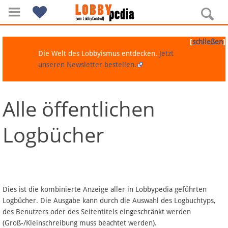
[
]
schließen
Die Welt des Lobbyismus entdecken.
Jetzt
unseren Newsletter bestellen.
Alle öffentlichen
Navigation
Logbücher
Über Lobbypedia
Inhalt A-Z
Artikel nach Kategorien
Dies ist die kombinierte Anzeige aller in Lobbypedia geführten
Logbücher. Die Ausgabe kann durch die Auswahl des Logbuchtyps,
FAQ
des Benutzers oder des Seitentitels eingeschränkt werden
(Groß-/Kleinschreibung muss beachtet werden).