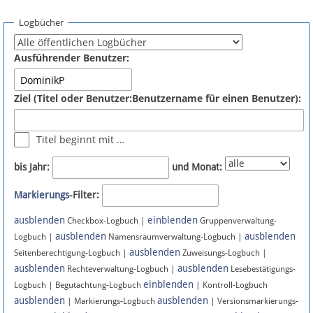
Spenden
Logbücher
Fördermitglied werden
Ausführender Benutzer:
Fehler melden
Ziel (Titel oder Benutzer:Benutzername für einen Benutzer):
Vernetzen
Titel beginnt mit …
Newsletter
bis Jahr:
und Monat:
Bluesky
Markierungs
-Filter:
ausblenden
einblenden
Facebook
Checkbox-Logbuch |
Gruppenverwaltung-
ausblenden
ausblenden
Logbuch |
Namensraumverwaltung-Logbuch |
ausblenden
Instagram
Seitenberechtigung-Logbuch |
Zuweisungs-Logbuch |
ausblenden
ausblenden
Rechteverwaltung-Logbuch |
Lesebestätigungs-
einblenden
Logbuch | Begutachtung-Logbuch
| Kontroll-Logbuch
ausblenden
ausblenden
| Markierungs-Logbuch
| Versionsmarkierungs-
Anmelden