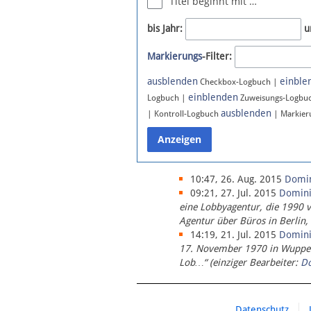
Titel beginnt mit …
Newsletter
bis Jahr:
u
Bluesky
Markierungs
-Filter:
Facebook
Instagram
ausblenden
einble
Checkbox-Logbuch |
einblenden
Logbuch |
Zuweisungs-Logbu
ausblenden
| Kontroll-Logbuch
| Markier
10:47, 26. Aug. 2015
Domi
09:21, 27. Jul. 2015
Domin
eine Lobbyagentur, die 1990 
Agentur über Büros in Berlin,
14:19, 21. Jul. 2015
Domin
17. November 1970 in Wupperta
Lob…“ (einziger Bearbeiter:
D
Datenschutz