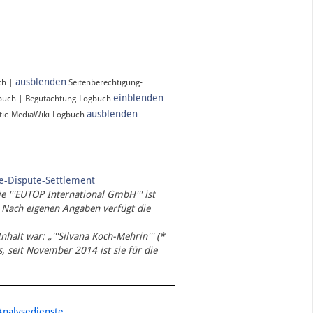
ausblenden
ch |
Seitenberechtigung-
einblenden
gbuch | Begutachtung-Logbuch
ausblenden
ic-MediaWiki-Logbuch
te-Dispute-Settlement
ie '''EUTOP International GmbH''' ist
 Nach eigenen Angaben verfügt die
Inhalt war: „'''Silvana Koch-Mehrin''' (*
 seit November 2014 ist sie für die
Analysedienste