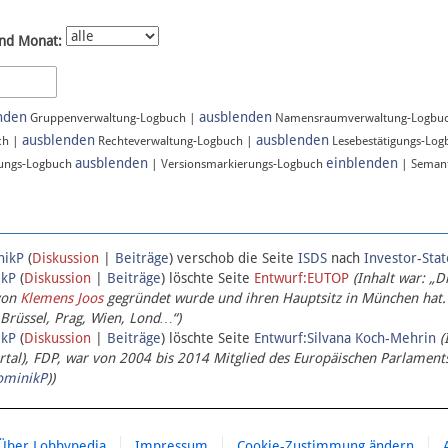
nd Monat:
nden
ausblenden
Gruppenverwaltung-Logbuch |
Namensraumverwaltung-Logbu
ausblenden
ausblenden
ch |
Rechteverwaltung-Logbuch |
Lesebestätigungs-Lo
ausblenden
einblenden
ungs-Logbuch
| Versionsmarkierungs-Logbuch
| Semant
nikP
(
Diskussion
|
Beiträge
)
verschob die Seite
ISDS
nach
Investor-Sta
ikP
(
Diskussion
|
Beiträge
)
löschte Seite
Entwurf:EUTOP
(Inhalt war: „D
von
Klemens Joos
gegründet wurde und ihren Hauptsitz in München hat.
 Brüssel, Prag, Wien, Lond…“)
ikP
(
Diskussion
|
Beiträge
)
löschte Seite
Entwurf:Silvana Koch-Mehrin
(
l), FDP, war von 2004 bis 2014 Mitglied des Europäischen Parlaments,
ominikP
))
Über Lobbypedia
Impressum
Cookie-Zustimmung ändern