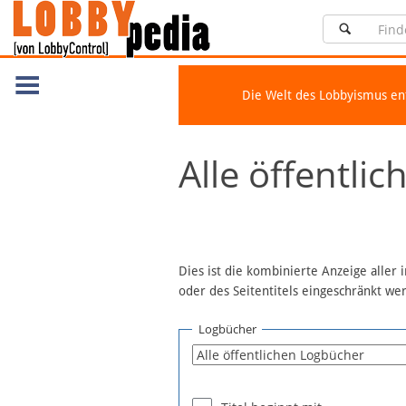
Die Welt des Lobbyismus e
Navigation
Alle öffentli
Über Lobbypedia
Inhalt A-Z
Artikel nach Kategorien
FAQ
Dies ist die kombinierte Anzeige aller
oder des Seitentitels eingeschränkt w
Spenden
Fördermitglied werden
Logbücher
Fehler melden
Vernetzen