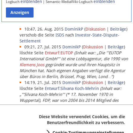
einblenden
einblenden
Logbuch
| Semantic-MediaWiki-Logbuch
Datenschutz
Über Lobbypedia
10:47, 26. Aug. 2015
DominikP
(
Diskussion
|
Beiträge
)
verschob die Seite
ISDS
nach
Investor-State-Dispute-
Settlement
Impressum
09:21, 27. Jul. 2015
DominikP
(
Diskussion
|
Beiträge
)
löschte Seite
Entwurf:EUTOP
(Inhalt war: „Die '''EUTOP
International GmbH''' ist eine Lobbyagentur, die 1990 von
Klemens Joos
gegründet wurde und ihren Hauptsitz in
München hat. Nach eigenen Angaben verfügt die Agentur
über Büros in Berlin, Brüssel, Prag, Wien, Lond…“)
14:19, 21. Jul. 2015
DominikP
(
Diskussion
|
Beiträge
)
löschte Seite
Entwurf:Silvana Koch-Mehrin
(Inhalt war:
„'''Silvana Koch-Mehrin''' (* 17. November 1970 in
Wuppertal), FDP, war von 2004 bis 2014 Mitglied des
Europäischen Parlaments, seit November 2014 ist sie für
die Lob…“ (einziger Bearbeiter:
DominikP
))
Diese Website verwendet Cookies, um die
Benutzerfreundlichkeit zu verbessern.
Cookie-Zustimmungseinstellungen