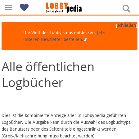
[
]
schließen
Die Welt des Lobbyismus entdecken.
Jetzt
unseren Newsletter bestellen.
Alle öffentlichen
Navigation
Logbücher
Über Lobbypedia
Inhalt A-Z
Artikel nach Kategorien
Dies ist die kombinierte Anzeige aller in Lobbypedia geführten
Logbücher. Die Ausgabe kann durch die Auswahl des Logbuchtyps,
FAQ
des Benutzers oder des Seitentitels eingeschränkt werden
(Groß-/Kleinschreibung muss beachtet werden).