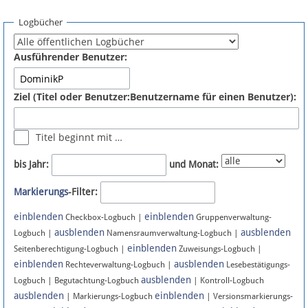
Spenden
Logbücher
Fördermitglied werden
Ausführender Benutzer:
Fehler melden
Ziel (Titel oder Benutzer:Benutzername für einen Benutzer):
Vernetzen
Titel beginnt mit …
Newsletter
bis Jahr:
und Monat:
Bluesky
Markierungs
-Filter:
einblenden
einblenden
Facebook
Checkbox-Logbuch |
Gruppenverwaltung-
ausblenden
ausblenden
Logbuch |
Namensraumverwaltung-Logbuch |
einblenden
Instagram
Seitenberechtigung-Logbuch |
Zuweisungs-Logbuch |
einblenden
ausblenden
Rechteverwaltung-Logbuch |
Lesebestätigungs-
ausblenden
Logbuch | Begutachtung-Logbuch
| Kontroll-Logbuch
ausblenden
einblenden
| Markierungs-Logbuch
| Versionsmarkierungs-
Anmelden