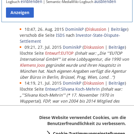
einblenden
ausblenden
Logbuch
| Semantic-MediaWiki-Logbuch
Datenschutz
Über Lobbypedia
10:47, 26. Aug. 2015
DominikP
(
Diskussion
|
Beiträge
)
verschob die Seite
ISDS
nach
Investor-State-Dispute-
Settlement
Impressum
09:21, 27. Jul. 2015
DominikP
(
Diskussion
|
Beiträge
)
löschte Seite
Entwurf:EUTOP
(Inhalt war: „Die '''EUTOP
International GmbH''' ist eine Lobbyagentur, die 1990 von
Klemens Joos
gegründet wurde und ihren Hauptsitz in
München hat. Nach eigenen Angaben verfügt die Agentur
über Büros in Berlin, Brüssel, Prag, Wien, Lond…“)
14:19, 21. Jul. 2015
DominikP
(
Diskussion
|
Beiträge
)
löschte Seite
Entwurf:Silvana Koch-Mehrin
(Inhalt war:
„'''Silvana Koch-Mehrin''' (* 17. November 1970 in
Wuppertal), FDP, war von 2004 bis 2014 Mitglied des
Europäischen Parlaments, seit November 2014 ist sie für
die Lob…“ (einziger Bearbeiter:
DominikP
))
Diese Website verwendet Cookies, um die
Benutzerfreundlichkeit zu verbessern.
Cookie-Zustimmungseinstellungen