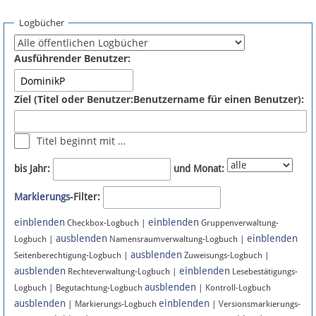
Spenden
Logbücher
Fördermitglied werden
Ausführender Benutzer:
Fehler melden
Ziel (Titel oder Benutzer:Benutzername für einen Benutzer):
Vernetzen
Titel beginnt mit …
Newsletter
bis Jahr:
und Monat:
Bluesky
Markierungs
-Filter:
einblenden
einblenden
Facebook
Checkbox-Logbuch |
Gruppenverwaltung-
ausblenden
einblenden
Logbuch |
Namensraumverwaltung-Logbuch |
ausblenden
Instagram
Seitenberechtigung-Logbuch |
Zuweisungs-Logbuch |
ausblenden
einblenden
Rechteverwaltung-Logbuch |
Lesebestätigungs-
ausblenden
Logbuch | Begutachtung-Logbuch
| Kontroll-Logbuch
ausblenden
einblenden
| Markierungs-Logbuch
| Versionsmarkierungs-
Anmelden