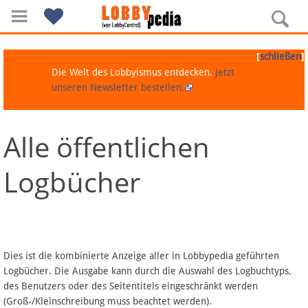
[
]
schließen
Die Welt des Lobbyismus entdecken.
Jetzt
unseren Newsletter bestellen.
Alle öffentlichen
Navigation
Logbücher
Über Lobbypedia
Inhalt A-Z
Artikel nach Kategorien
Dies ist die kombinierte Anzeige aller in Lobbypedia geführten
Logbücher. Die Ausgabe kann durch die Auswahl des Logbuchtyps,
FAQ
des Benutzers oder des Seitentitels eingeschränkt werden
(Groß-/Kleinschreibung muss beachtet werden).