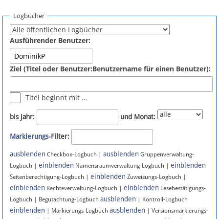
Spenden
Logbücher
Fördermitglied werden
Ausführender Benutzer:
Fehler melden
Ziel (Titel oder Benutzer:Benutzername für einen Benutzer):
Vernetzen
Titel beginnt mit …
Newsletter
bis Jahr:
und Monat:
Bluesky
Markierungs
-Filter:
ausblenden
ausblenden
Facebook
Checkbox-Logbuch |
Gruppenverwaltung-
einblenden
einblenden
Logbuch |
Namensraumverwaltung-Logbuch |
einblenden
Instagram
Seitenberechtigung-Logbuch |
Zuweisungs-Logbuch |
einblenden
einblenden
Rechteverwaltung-Logbuch |
Lesebestätigungs-
ausblenden
Logbuch | Begutachtung-Logbuch
| Kontroll-Logbuch
einblenden
ausblenden
| Markierungs-Logbuch
| Versionsmarkierungs-
Anmelden