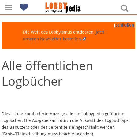
[
]
schließen
Die Welt des Lobbyismus entdecken.
Jetzt
unseren Newsletter bestellen.
Alle öffentlichen
Navigation
Logbücher
Über Lobbypedia
Inhalt A-Z
Artikel nach Kategorien
Dies ist die kombinierte Anzeige aller in Lobbypedia geführten
Logbücher. Die Ausgabe kann durch die Auswahl des Logbuchtyps,
FAQ
des Benutzers oder des Seitentitels eingeschränkt werden
(Groß-/Kleinschreibung muss beachtet werden).