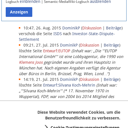
einblenden
ausblenden
Logbuch
| Semantic-MediaWiki-Logbuch
Datenschutz
Über Lobbypedia
10:47, 26. Aug. 2015
DominikP
(
Diskussion
|
Beiträge
)
verschob die Seite
ISDS
nach
Investor-State-Dispute-
Settlement
Impressum
09:21, 27. Jul. 2015
DominikP
(
Diskussion
|
Beiträge
)
löschte Seite
Entwurf:EUTOP
(Inhalt war: „Die '''EUTOP
International GmbH''' ist eine Lobbyagentur, die 1990 von
Klemens Joos
gegründet wurde und ihren Hauptsitz in
München hat. Nach eigenen Angaben verfügt die Agentur
über Büros in Berlin, Brüssel, Prag, Wien, Lond…“)
14:19, 21. Jul. 2015
DominikP
(
Diskussion
|
Beiträge
)
löschte Seite
Entwurf:Silvana Koch-Mehrin
(Inhalt war:
„'''Silvana Koch-Mehrin''' (* 17. November 1970 in
Wuppertal), FDP, war von 2004 bis 2014 Mitglied des
Europäischen Parlaments, seit November 2014 ist sie für
die Lob…“ (einziger Bearbeiter:
DominikP
))
Diese Website verwendet Cookies, um die
Benutzerfreundlichkeit zu verbessern.
Cookie-Zustimmungseinstellungen