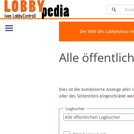
Die Welt des Lobbyismus e
Navigation
Alle öffentli
Über Lobbypedia
Inhalt A-Z
Artikel nach Kategorien
FAQ
Dies ist die kombinierte Anzeige aller
oder des Seitentitels eingeschränkt w
Spenden
Fördermitglied werden
Logbücher
Fehler melden
Vernetzen