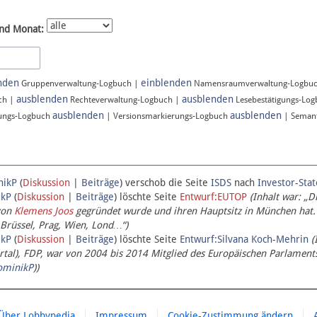
nd Monat:
nden
einblenden
Gruppenverwaltung-Logbuch |
Namensraumverwaltung-Logbu
ausblenden
ausblenden
ch |
Rechteverwaltung-Logbuch |
Lesebestätigungs-Lo
ausblenden
ausblenden
ungs-Logbuch
| Versionsmarkierungs-Logbuch
| Semant
nikP
(
Diskussion
|
Beiträge
)
verschob die Seite
ISDS
nach
Investor-Sta
ikP
(
Diskussion
|
Beiträge
)
löschte Seite
Entwurf:EUTOP
(Inhalt war: „D
von
Klemens Joos
gegründet wurde und ihren Hauptsitz in München hat.
 Brüssel, Prag, Wien, Lond…“)
ikP
(
Diskussion
|
Beiträge
)
löschte Seite
Entwurf:Silvana Koch-Mehrin
(
l), FDP, war von 2004 bis 2014 Mitglied des Europäischen Parlaments,
ominikP
))
Über Lobbypedia
Impressum
Cookie-Zustimmung ändern