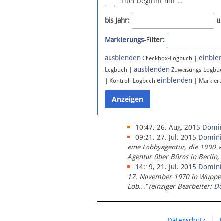
Titel beginnt mit …
Newsletter
bis Jahr:
u
Bluesky
Markierungs
-Filter:
Facebook
Instagram
ausblenden
einble
Checkbox-Logbuch |
ausblenden
Logbuch |
Zuweisungs-Logbu
einblenden
| Kontroll-Logbuch
| Markier
10:47, 26. Aug. 2015
Domi
09:21, 27. Jul. 2015
Domin
eine Lobbyagentur, die 1990 
Agentur über Büros in Berlin,
14:19, 21. Jul. 2015
Domin
17. November 1970 in Wupperta
Lob…“ (einziger Bearbeiter:
D
Datenschutz