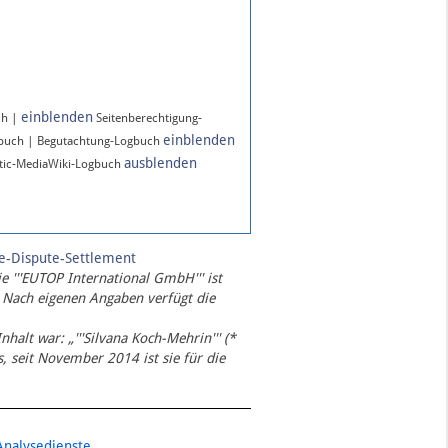
einblenden
ch |
Seitenberechtigung-
einblenden
gbuch | Begutachtung-Logbuch
ausblenden
ic-MediaWiki-Logbuch
te-Dispute-Settlement
ie '''EUTOP International GmbH''' ist
 Nach eigenen Angaben verfügt die
Inhalt war: „'''Silvana Koch-Mehrin''' (*
 seit November 2014 ist sie für die
Analysedienste