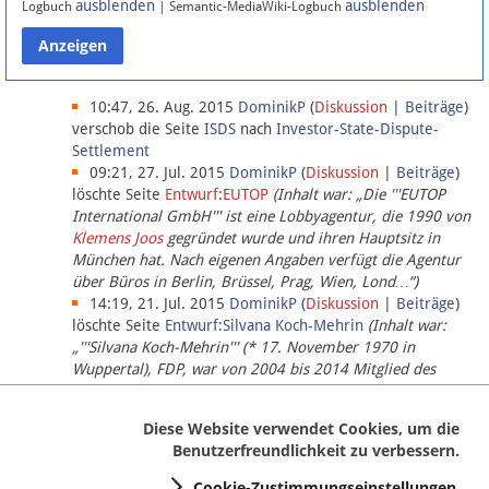
ausblenden
ausblenden
Logbuch
| Semantic-MediaWiki-Logbuch
Datenschutz
Über Lobbypedia
10:47, 26. Aug. 2015
DominikP
(
Diskussion
|
Beiträge
)
verschob die Seite
ISDS
nach
Investor-State-Dispute-
Settlement
Impressum
09:21, 27. Jul. 2015
DominikP
(
Diskussion
|
Beiträge
)
löschte Seite
Entwurf:EUTOP
(Inhalt war: „Die '''EUTOP
International GmbH''' ist eine Lobbyagentur, die 1990 von
Klemens Joos
gegründet wurde und ihren Hauptsitz in
München hat. Nach eigenen Angaben verfügt die Agentur
über Büros in Berlin, Brüssel, Prag, Wien, Lond…“)
14:19, 21. Jul. 2015
DominikP
(
Diskussion
|
Beiträge
)
löschte Seite
Entwurf:Silvana Koch-Mehrin
(Inhalt war:
„'''Silvana Koch-Mehrin''' (* 17. November 1970 in
Wuppertal), FDP, war von 2004 bis 2014 Mitglied des
Europäischen Parlaments, seit November 2014 ist sie für
die Lob…“ (einziger Bearbeiter:
DominikP
))
Diese Website verwendet Cookies, um die
Benutzerfreundlichkeit zu verbessern.
Cookie-Zustimmungseinstellungen