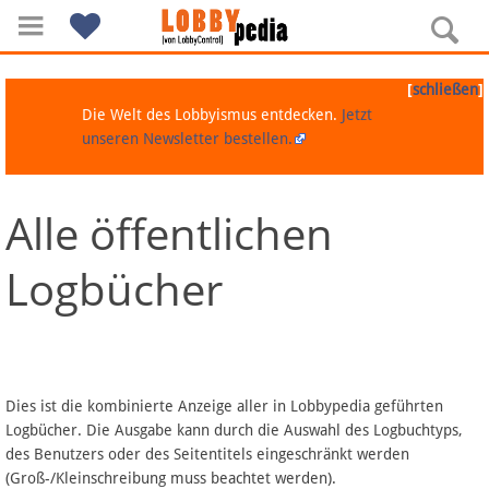
[
]
schließen
Die Welt des Lobbyismus entdecken.
Jetzt
unseren Newsletter bestellen.
Alle öffentlichen
Navigation
Logbücher
Über Lobbypedia
Inhalt A-Z
Artikel nach Kategorien
Dies ist die kombinierte Anzeige aller in Lobbypedia geführten
Logbücher. Die Ausgabe kann durch die Auswahl des Logbuchtyps,
FAQ
des Benutzers oder des Seitentitels eingeschränkt werden
(Groß-/Kleinschreibung muss beachtet werden).