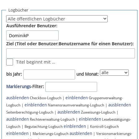
Spenden
Logbücher
Fördermitglied werden
Ausführender Benutzer:
Fehler melden
Ziel (Titel oder Benutzer:Benutzername für einen Benutzer):
Vernetzen
Titel beginnt mit …
Newsletter
bis Jahr:
und Monat:
Bluesky
Markierungs
-Filter:
ausblenden
einblenden
Facebook
Checkbox-Logbuch |
Gruppenverwaltung-
einblenden
ausblenden
Logbuch |
Namensraumverwaltung-Logbuch |
ausblenden
Instagram
Seitenberechtigung-Logbuch |
Zuweisungs-Logbuch |
ausblenden
einblenden
Rechteverwaltung-Logbuch |
Lesebestätigungs-
einblenden
Logbuch | Begutachtung-Logbuch
| Kontroll-Logbuch
einblenden
ausblenden
| Markierungs-Logbuch
| Versionsmarkierungs-
Anmelden