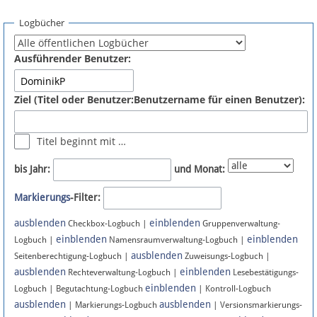
Spenden
Logbücher
Fördermitglied werden
Ausführender Benutzer:
Fehler melden
Ziel (Titel oder Benutzer:Benutzername für einen Benutzer):
Vernetzen
Titel beginnt mit …
Newsletter
bis Jahr:
und Monat:
Bluesky
Markierungs
-Filter:
ausblenden
einblenden
Facebook
Checkbox-Logbuch |
Gruppenverwaltung-
einblenden
einblenden
Logbuch |
Namensraumverwaltung-Logbuch |
ausblenden
Instagram
Seitenberechtigung-Logbuch |
Zuweisungs-Logbuch |
ausblenden
einblenden
Rechteverwaltung-Logbuch |
Lesebestätigungs-
einblenden
Logbuch | Begutachtung-Logbuch
| Kontroll-Logbuch
ausblenden
ausblenden
| Markierungs-Logbuch
| Versionsmarkierungs-
Anmelden