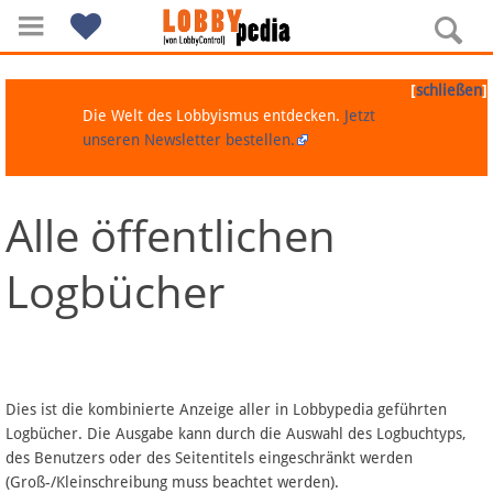
[
]
schließen
Die Welt des Lobbyismus entdecken.
Jetzt
unseren Newsletter bestellen.
Alle öffentlichen
Navigation
Logbücher
Über Lobbypedia
Inhalt A-Z
Artikel nach Kategorien
Dies ist die kombinierte Anzeige aller in Lobbypedia geführten
Logbücher. Die Ausgabe kann durch die Auswahl des Logbuchtyps,
FAQ
des Benutzers oder des Seitentitels eingeschränkt werden
(Groß-/Kleinschreibung muss beachtet werden).