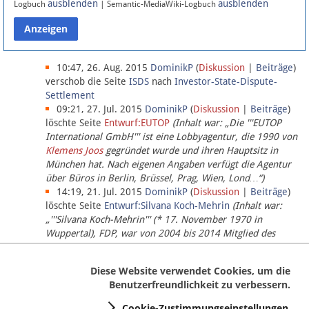
ausblenden
ausblenden
Logbuch
| Semantic-MediaWiki-Logbuch
Datenschutz
Über Lobbypedia
10:47, 26. Aug. 2015
DominikP
(
Diskussion
|
Beiträge
)
verschob die Seite
ISDS
nach
Investor-State-Dispute-
Settlement
Impressum
09:21, 27. Jul. 2015
DominikP
(
Diskussion
|
Beiträge
)
löschte Seite
Entwurf:EUTOP
(Inhalt war: „Die '''EUTOP
International GmbH''' ist eine Lobbyagentur, die 1990 von
Klemens Joos
gegründet wurde und ihren Hauptsitz in
München hat. Nach eigenen Angaben verfügt die Agentur
über Büros in Berlin, Brüssel, Prag, Wien, Lond…“)
14:19, 21. Jul. 2015
DominikP
(
Diskussion
|
Beiträge
)
löschte Seite
Entwurf:Silvana Koch-Mehrin
(Inhalt war:
„'''Silvana Koch-Mehrin''' (* 17. November 1970 in
Wuppertal), FDP, war von 2004 bis 2014 Mitglied des
Europäischen Parlaments, seit November 2014 ist sie für
die Lob…“ (einziger Bearbeiter:
DominikP
))
Diese Website verwendet Cookies, um die
Benutzerfreundlichkeit zu verbessern.
Cookie-Zustimmungseinstellungen