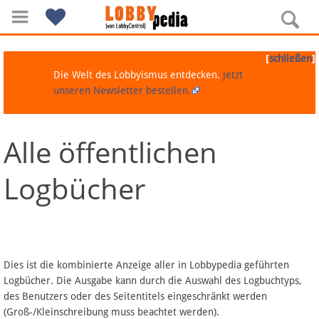
[
]
schließen
Die Welt des Lobbyismus entdecken.
Jetzt
unseren Newsletter bestellen.
Alle öffentlichen
Navigation
Logbücher
Über Lobbypedia
Inhalt A-Z
Artikel nach Kategorien
Dies ist die kombinierte Anzeige aller in Lobbypedia geführten
Logbücher. Die Ausgabe kann durch die Auswahl des Logbuchtyps,
FAQ
des Benutzers oder des Seitentitels eingeschränkt werden
(Groß-/Kleinschreibung muss beachtet werden).