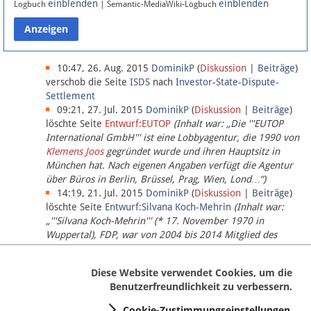
einblenden
einblenden
Logbuch
| Semantic-MediaWiki-Logbuch
Datenschutz
Über Lobbypedia
10:47, 26. Aug. 2015
DominikP
(
Diskussion
|
Beiträge
)
verschob die Seite
ISDS
nach
Investor-State-Dispute-
Settlement
Impressum
09:21, 27. Jul. 2015
DominikP
(
Diskussion
|
Beiträge
)
löschte Seite
Entwurf:EUTOP
(Inhalt war: „Die '''EUTOP
International GmbH''' ist eine Lobbyagentur, die 1990 von
Klemens Joos
gegründet wurde und ihren Hauptsitz in
München hat. Nach eigenen Angaben verfügt die Agentur
über Büros in Berlin, Brüssel, Prag, Wien, Lond…“)
14:19, 21. Jul. 2015
DominikP
(
Diskussion
|
Beiträge
)
löschte Seite
Entwurf:Silvana Koch-Mehrin
(Inhalt war:
„'''Silvana Koch-Mehrin''' (* 17. November 1970 in
Wuppertal), FDP, war von 2004 bis 2014 Mitglied des
Europäischen Parlaments, seit November 2014 ist sie für
die Lob…“ (einziger Bearbeiter:
DominikP
))
Diese Website verwendet Cookies, um die
Benutzerfreundlichkeit zu verbessern.
Cookie-Zustimmungseinstellungen