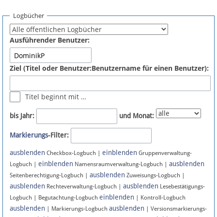
Spenden
Logbücher
Fördermitglied werden
Ausführender Benutzer:
Fehler melden
Ziel (Titel oder Benutzer:Benutzername für einen Benutzer):
Vernetzen
Titel beginnt mit …
Newsletter
bis Jahr:
und Monat:
Bluesky
Markierungs
-Filter:
ausblenden
einblenden
Facebook
Checkbox-Logbuch |
Gruppenverwaltung-
einblenden
ausblenden
Logbuch |
Namensraumverwaltung-Logbuch |
ausblenden
Instagram
Seitenberechtigung-Logbuch |
Zuweisungs-Logbuch |
ausblenden
ausblenden
Rechteverwaltung-Logbuch |
Lesebestätigungs-
einblenden
Logbuch | Begutachtung-Logbuch
| Kontroll-Logbuch
ausblenden
ausblenden
| Markierungs-Logbuch
| Versionsmarkierungs-
Anmelden