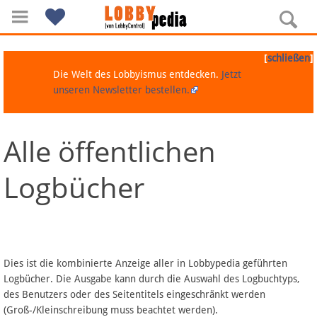
[
]
schließen
Die Welt des Lobbyismus entdecken.
Jetzt
unseren Newsletter bestellen.
Alle öffentlichen
Navigation
Logbücher
Über Lobbypedia
Inhalt A-Z
Artikel nach Kategorien
Dies ist die kombinierte Anzeige aller in Lobbypedia geführten
Logbücher. Die Ausgabe kann durch die Auswahl des Logbuchtyps,
FAQ
des Benutzers oder des Seitentitels eingeschränkt werden
(Groß-/Kleinschreibung muss beachtet werden).