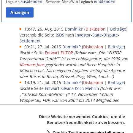
ausblenden
einblenden
Logbuch
| Semantic-MediaWiki-Logbuch
Datenschutz
Über Lobbypedia
10:47, 26. Aug. 2015
DominikP
(
Diskussion
|
Beiträge
)
verschob die Seite
ISDS
nach
Investor-State-Dispute-
Settlement
Impressum
09:21, 27. Jul. 2015
DominikP
(
Diskussion
|
Beiträge
)
löschte Seite
Entwurf:EUTOP
(Inhalt war: „Die '''EUTOP
International GmbH''' ist eine Lobbyagentur, die 1990 von
Klemens Joos
gegründet wurde und ihren Hauptsitz in
München hat. Nach eigenen Angaben verfügt die Agentur
über Büros in Berlin, Brüssel, Prag, Wien, Lond…“)
14:19, 21. Jul. 2015
DominikP
(
Diskussion
|
Beiträge
)
löschte Seite
Entwurf:Silvana Koch-Mehrin
(Inhalt war:
„'''Silvana Koch-Mehrin''' (* 17. November 1970 in
Wuppertal), FDP, war von 2004 bis 2014 Mitglied des
Europäischen Parlaments, seit November 2014 ist sie für
die Lob…“ (einziger Bearbeiter:
DominikP
))
Diese Website verwendet Cookies, um die
Benutzerfreundlichkeit zu verbessern.
Cookie-Zustimmungseinstellungen