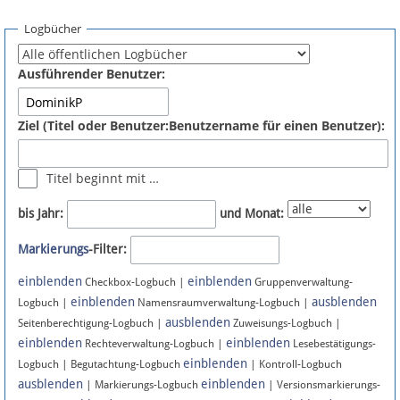
Spenden
Logbücher
Fördermitglied werden
Ausführender Benutzer:
Fehler melden
Ziel (Titel oder Benutzer:Benutzername für einen Benutzer):
Vernetzen
Titel beginnt mit …
Newsletter
bis Jahr:
und Monat:
Bluesky
Markierungs
-Filter:
einblenden
einblenden
Facebook
Checkbox-Logbuch |
Gruppenverwaltung-
einblenden
ausblenden
Logbuch |
Namensraumverwaltung-Logbuch |
ausblenden
Instagram
Seitenberechtigung-Logbuch |
Zuweisungs-Logbuch |
einblenden
einblenden
Rechteverwaltung-Logbuch |
Lesebestätigungs-
einblenden
Logbuch | Begutachtung-Logbuch
| Kontroll-Logbuch
ausblenden
einblenden
| Markierungs-Logbuch
| Versionsmarkierungs-
Anmelden