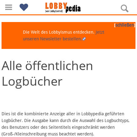
[
]
schließen
Die Welt des Lobbyismus entdecken.
Jetzt
unseren Newsletter bestellen.
Alle öffentlichen
Navigation
Logbücher
Über Lobbypedia
Inhalt A-Z
Artikel nach Kategorien
Dies ist die kombinierte Anzeige aller in Lobbypedia geführten
Logbücher. Die Ausgabe kann durch die Auswahl des Logbuchtyps,
FAQ
des Benutzers oder des Seitentitels eingeschränkt werden
(Groß-/Kleinschreibung muss beachtet werden).