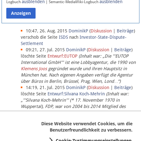
ausblenden
ausblenden
Logbuch
| Semantic-MediaWiki-Logbuch
Datenschutz
Über Lobbypedia
10:47, 26. Aug. 2015
DominikP
(
Diskussion
|
Beiträge
)
verschob die Seite
ISDS
nach
Investor-State-Dispute-
Settlement
Impressum
09:21, 27. Jul. 2015
DominikP
(
Diskussion
|
Beiträge
)
löschte Seite
Entwurf:EUTOP
(Inhalt war: „Die '''EUTOP
International GmbH''' ist eine Lobbyagentur, die 1990 von
Klemens Joos
gegründet wurde und ihren Hauptsitz in
München hat. Nach eigenen Angaben verfügt die Agentur
über Büros in Berlin, Brüssel, Prag, Wien, Lond…“)
14:19, 21. Jul. 2015
DominikP
(
Diskussion
|
Beiträge
)
löschte Seite
Entwurf:Silvana Koch-Mehrin
(Inhalt war:
„'''Silvana Koch-Mehrin''' (* 17. November 1970 in
Wuppertal), FDP, war von 2004 bis 2014 Mitglied des
Europäischen Parlaments, seit November 2014 ist sie für
die Lob…“ (einziger Bearbeiter:
DominikP
))
Diese Website verwendet Cookies, um die
Benutzerfreundlichkeit zu verbessern.
Cookie-Zustimmungseinstellungen