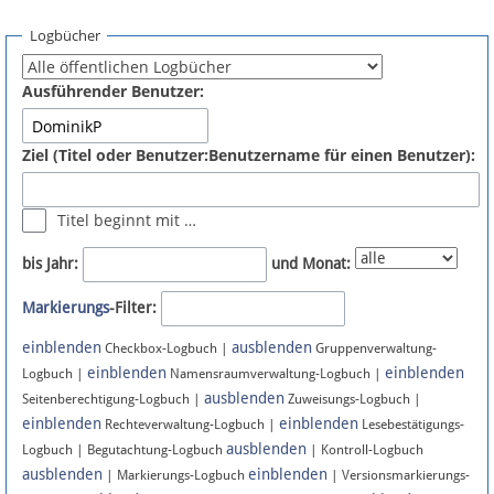
Spenden
Logbücher
Fördermitglied werden
Ausführender Benutzer:
Fehler melden
Ziel (Titel oder Benutzer:Benutzername für einen Benutzer):
Vernetzen
Titel beginnt mit …
Newsletter
bis Jahr:
und Monat:
Bluesky
Markierungs
-Filter:
einblenden
ausblenden
Facebook
Checkbox-Logbuch |
Gruppenverwaltung-
einblenden
einblenden
Logbuch |
Namensraumverwaltung-Logbuch |
ausblenden
Instagram
Seitenberechtigung-Logbuch |
Zuweisungs-Logbuch |
einblenden
einblenden
Rechteverwaltung-Logbuch |
Lesebestätigungs-
ausblenden
Logbuch | Begutachtung-Logbuch
| Kontroll-Logbuch
ausblenden
einblenden
| Markierungs-Logbuch
| Versionsmarkierungs-
Anmelden