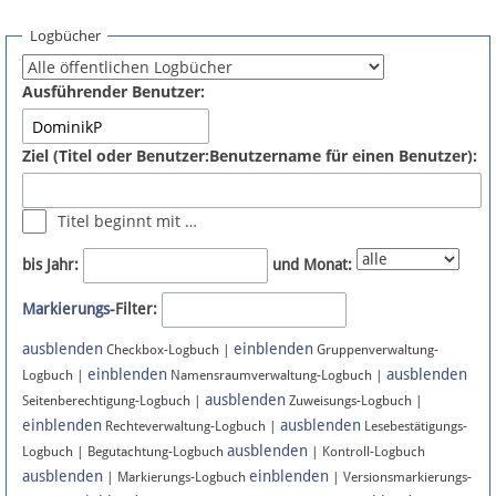
Spenden
Logbücher
Fördermitglied werden
Ausführender Benutzer:
Fehler melden
Ziel (Titel oder Benutzer:Benutzername für einen Benutzer):
Vernetzen
Titel beginnt mit …
Newsletter
bis Jahr:
und Monat:
Bluesky
Markierungs
-Filter:
ausblenden
einblenden
Facebook
Checkbox-Logbuch |
Gruppenverwaltung-
einblenden
ausblenden
Logbuch |
Namensraumverwaltung-Logbuch |
ausblenden
Instagram
Seitenberechtigung-Logbuch |
Zuweisungs-Logbuch |
einblenden
ausblenden
Rechteverwaltung-Logbuch |
Lesebestätigungs-
ausblenden
Logbuch | Begutachtung-Logbuch
| Kontroll-Logbuch
ausblenden
einblenden
| Markierungs-Logbuch
| Versionsmarkierungs-
Anmelden