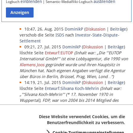
einblenden
ausblenden
Logbuch
| Semantic-MediaWiki-Logbuch
Datenschutz
Über Lobbypedia
10:47, 26. Aug. 2015
DominikP
(
Diskussion
|
Beiträge
)
verschob die Seite
ISDS
nach
Investor-State-Dispute-
Settlement
Impressum
09:21, 27. Jul. 2015
DominikP
(
Diskussion
|
Beiträge
)
löschte Seite
Entwurf:EUTOP
(Inhalt war: „Die '''EUTOP
International GmbH''' ist eine Lobbyagentur, die 1990 von
Klemens Joos
gegründet wurde und ihren Hauptsitz in
München hat. Nach eigenen Angaben verfügt die Agentur
über Büros in Berlin, Brüssel, Prag, Wien, Lond…“)
14:19, 21. Jul. 2015
DominikP
(
Diskussion
|
Beiträge
)
löschte Seite
Entwurf:Silvana Koch-Mehrin
(Inhalt war:
„'''Silvana Koch-Mehrin''' (* 17. November 1970 in
Wuppertal), FDP, war von 2004 bis 2014 Mitglied des
Europäischen Parlaments, seit November 2014 ist sie für
die Lob…“ (einziger Bearbeiter:
DominikP
))
Diese Website verwendet Cookies, um die
Benutzerfreundlichkeit zu verbessern.
Cookie-Zustimmungseinstellungen