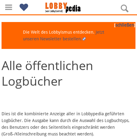
[
]
schließen
Die Welt des Lobbyismus entdecken.
Jetzt
unseren Newsletter bestellen.
Alle öffentlichen
Navigation
Logbücher
Über Lobbypedia
Inhalt A-Z
Artikel nach Kategorien
Dies ist die kombinierte Anzeige aller in Lobbypedia geführten
Logbücher. Die Ausgabe kann durch die Auswahl des Logbuchtyps,
FAQ
des Benutzers oder des Seitentitels eingeschränkt werden
(Groß-/Kleinschreibung muss beachtet werden).