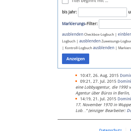
Titel beginnt mit …
Newsletter
bis Jahr:
u
Bluesky
Markierungs
-Filter:
Facebook
Instagram
ausblenden
einble
Checkbox-Logbuch |
ausblenden
Logbuch |
Zuweisungs-Logbu
ausblenden
| Kontroll-Logbuch
| Markier
10:47, 26. Aug. 2015
Domi
09:21, 27. Jul. 2015
Domin
eine Lobbyagentur, die 1990 
Agentur über Büros in Berlin,
14:19, 21. Jul. 2015
Domin
17. November 1970 in Wupperta
Lob…“ (einziger Bearbeiter:
D
Datenschutz