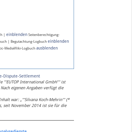
einblenden
ch |
Seitenberechtigung-
einblenden
gbuch | Begutachtung-Logbuch
ausblenden
ic-MediaWiki-Logbuch
te-Dispute-Settlement
ie '''EUTOP International GmbH''' ist
 Nach eigenen Angaben verfügt die
Inhalt war: „'''Silvana Koch-Mehrin''' (*
 seit November 2014 ist sie für die
Analysedienste