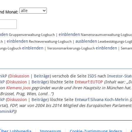
nd Monat:
nden
einblenden
Gruppenverwaltung-Logbuch |
Namensraumverwaltung-Logbu
einblenden
ausblenden
ch |
Rechteverwaltung-Logbuch |
Lesebestätigungs-Lo
einblenden
einblenden
ungs-Logbuch
| Versionsmarkierungs-Logbuch
| Semant
nikP
(
Diskussion
|
Beiträge
)
verschob die Seite
ISDS
nach
Investor-Sta
ikP
(
Diskussion
|
Beiträge
)
löschte Seite
Entwurf:EUTOP
(Inhalt war: „D
von
Klemens Joos
gegründet wurde und ihren Hauptsitz in München hat.
 Brüssel, Prag, Wien, Lond…“)
ikP
(
Diskussion
|
Beiträge
)
löschte Seite
Entwurf:Silvana Koch-Mehrin
(
l), FDP, war von 2004 bis 2014 Mitglied des Europäischen Parlaments,
ominikP
))
Über Lobbypedia
Impressum
Cookie-Zustimmung ändern