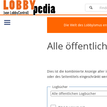
Die Welt des Lobbyismus e
Navigation
Alle öffentli
Über Lobbypedia
Inhalt A-Z
Artikel nach Kategorien
FAQ
Dies ist die kombinierte Anzeige aller
oder des Seitentitels eingeschränkt w
Spenden
Fördermitglied werden
Logbücher
Fehler melden
Vernetzen