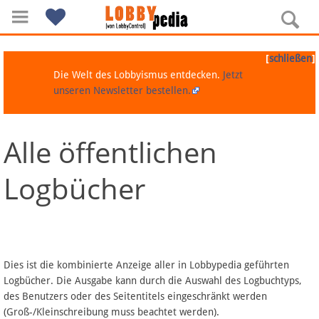
[
]
schließen
Die Welt des Lobbyismus entdecken.
Jetzt
unseren Newsletter bestellen.
Alle öffentlichen
Navigation
Logbücher
Über Lobbypedia
Inhalt A-Z
Artikel nach Kategorien
Dies ist die kombinierte Anzeige aller in Lobbypedia geführten
Logbücher. Die Ausgabe kann durch die Auswahl des Logbuchtyps,
FAQ
des Benutzers oder des Seitentitels eingeschränkt werden
(Groß-/Kleinschreibung muss beachtet werden).