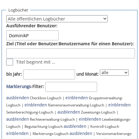
Spenden
Logbücher
Fördermitglied werden
Ausführender Benutzer:
Fehler melden
Ziel (Titel oder Benutzer:Benutzername für einen Benutzer):
Vernetzen
Titel beginnt mit …
Newsletter
bis Jahr:
und Monat:
Bluesky
Markierungs
-Filter:
ausblenden
einblenden
Facebook
Checkbox-Logbuch |
Gruppenverwaltung-
einblenden
einblenden
Logbuch |
Namensraumverwaltung-Logbuch |
ausblenden
Instagram
Seitenberechtigung-Logbuch |
Zuweisungs-Logbuch |
ausblenden
einblenden
Rechteverwaltung-Logbuch |
Lesebestätigungs-
ausblenden
Logbuch | Begutachtung-Logbuch
| Kontroll-Logbuch
einblenden
ausblenden
| Markierungs-Logbuch
| Versionsmarkierungs-
Anmelden