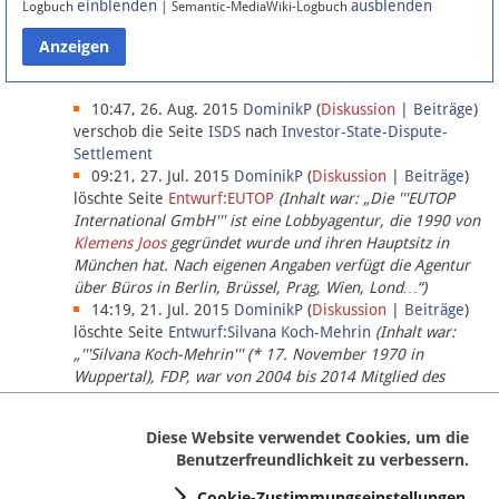
einblenden
ausblenden
Logbuch
| Semantic-MediaWiki-Logbuch
Datenschutz
Über Lobbypedia
10:47, 26. Aug. 2015
DominikP
(
Diskussion
|
Beiträge
)
verschob die Seite
ISDS
nach
Investor-State-Dispute-
Settlement
Impressum
09:21, 27. Jul. 2015
DominikP
(
Diskussion
|
Beiträge
)
löschte Seite
Entwurf:EUTOP
(Inhalt war: „Die '''EUTOP
International GmbH''' ist eine Lobbyagentur, die 1990 von
Klemens Joos
gegründet wurde und ihren Hauptsitz in
München hat. Nach eigenen Angaben verfügt die Agentur
über Büros in Berlin, Brüssel, Prag, Wien, Lond…“)
14:19, 21. Jul. 2015
DominikP
(
Diskussion
|
Beiträge
)
löschte Seite
Entwurf:Silvana Koch-Mehrin
(Inhalt war:
„'''Silvana Koch-Mehrin''' (* 17. November 1970 in
Wuppertal), FDP, war von 2004 bis 2014 Mitglied des
Europäischen Parlaments, seit November 2014 ist sie für
die Lob…“ (einziger Bearbeiter:
DominikP
))
Diese Website verwendet Cookies, um die
Benutzerfreundlichkeit zu verbessern.
Cookie-Zustimmungseinstellungen