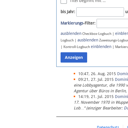
Titel beginnt mit …
Newsletter
bis Jahr:
u
Bluesky
Markierungs
-Filter:
Facebook
Instagram
ausblenden
einble
Checkbox-Logbuch |
ausblenden
Logbuch |
Zuweisungs-Logbu
einblenden
| Kontroll-Logbuch
| Markier
10:47, 26. Aug. 2015
Domi
09:21, 27. Jul. 2015
Domin
eine Lobbyagentur, die 1990 
Agentur über Büros in Berlin,
14:19, 21. Jul. 2015
Domin
17. November 1970 in Wupperta
Lob…“ (einziger Bearbeiter:
D
Datenschutz