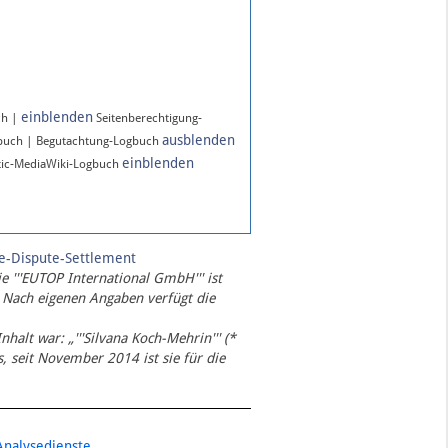
einblenden
ch |
Seitenberechtigung-
ausblenden
gbuch | Begutachtung-Logbuch
einblenden
ic-MediaWiki-Logbuch
te-Dispute-Settlement
ie '''EUTOP International GmbH''' ist
 Nach eigenen Angaben verfügt die
Inhalt war: „'''Silvana Koch-Mehrin''' (*
 seit November 2014 ist sie für die
Analysedienste