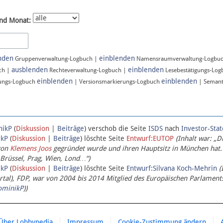
nd Monat:
nden
einblenden
Gruppenverwaltung-Logbuch |
Namensraumverwaltung-Logbu
ausblenden
einblenden
ch |
Rechteverwaltung-Logbuch |
Lesebestätigungs-Lo
einblenden
einblenden
ungs-Logbuch
| Versionsmarkierungs-Logbuch
| Semant
nikP
(
Diskussion
|
Beiträge
)
verschob die Seite
ISDS
nach
Investor-Sta
ikP
(
Diskussion
|
Beiträge
)
löschte Seite
Entwurf:EUTOP
(Inhalt war: „D
von
Klemens Joos
gegründet wurde und ihren Hauptsitz in München hat.
 Brüssel, Prag, Wien, Lond…“)
ikP
(
Diskussion
|
Beiträge
)
löschte Seite
Entwurf:Silvana Koch-Mehrin
(
l), FDP, war von 2004 bis 2014 Mitglied des Europäischen Parlaments,
ominikP
))
Über Lobbypedia
Impressum
Cookie-Zustimmung ändern