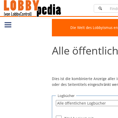
Die Welt des Lobbyismus e
Navigation
Alle öffentli
Über Lobbypedia
Inhalt A-Z
Artikel nach Kategorien
FAQ
Dies ist die kombinierte Anzeige aller
oder des Seitentitels eingeschränkt w
Spenden
Fördermitglied werden
Logbücher
Fehler melden
Vernetzen