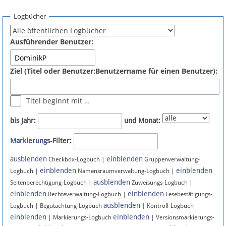
Spenden
Logbücher
Fördermitglied werden
Ausführender Benutzer:
Fehler melden
Ziel (Titel oder Benutzer:Benutzername für einen Benutzer):
Vernetzen
Titel beginnt mit …
Newsletter
bis Jahr:
und Monat:
Bluesky
Markierungs
-Filter:
ausblenden
einblenden
Facebook
Checkbox-Logbuch |
Gruppenverwaltung-
einblenden
einblenden
Logbuch |
Namensraumverwaltung-Logbuch |
ausblenden
Instagram
Seitenberechtigung-Logbuch |
Zuweisungs-Logbuch |
einblenden
einblenden
Rechteverwaltung-Logbuch |
Lesebestätigungs-
ausblenden
Logbuch | Begutachtung-Logbuch
| Kontroll-Logbuch
einblenden
einblenden
| Markierungs-Logbuch
| Versionsmarkierungs-
Anmelden