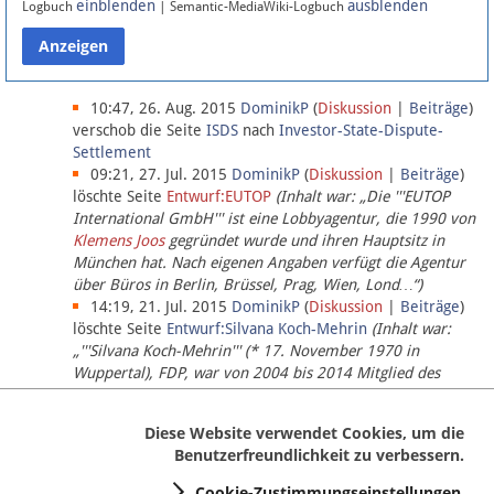
einblenden
ausblenden
Logbuch
| Semantic-MediaWiki-Logbuch
Datenschutz
Über Lobbypedia
10:47, 26. Aug. 2015
DominikP
(
Diskussion
|
Beiträge
)
verschob die Seite
ISDS
nach
Investor-State-Dispute-
Settlement
Impressum
09:21, 27. Jul. 2015
DominikP
(
Diskussion
|
Beiträge
)
löschte Seite
Entwurf:EUTOP
(Inhalt war: „Die '''EUTOP
International GmbH''' ist eine Lobbyagentur, die 1990 von
Klemens Joos
gegründet wurde und ihren Hauptsitz in
München hat. Nach eigenen Angaben verfügt die Agentur
über Büros in Berlin, Brüssel, Prag, Wien, Lond…“)
14:19, 21. Jul. 2015
DominikP
(
Diskussion
|
Beiträge
)
löschte Seite
Entwurf:Silvana Koch-Mehrin
(Inhalt war:
„'''Silvana Koch-Mehrin''' (* 17. November 1970 in
Wuppertal), FDP, war von 2004 bis 2014 Mitglied des
Europäischen Parlaments, seit November 2014 ist sie für
die Lob…“ (einziger Bearbeiter:
DominikP
))
Diese Website verwendet Cookies, um die
Benutzerfreundlichkeit zu verbessern.
Cookie-Zustimmungseinstellungen