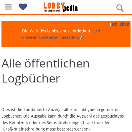
[
]
schließen
Die Welt des Lobbyismus entdecken.
Jetzt
unseren Newsletter bestellen.
Alle öffentlichen
Navigation
Logbücher
Über Lobbypedia
Inhalt A-Z
Artikel nach Kategorien
Dies ist die kombinierte Anzeige aller in Lobbypedia geführten
Logbücher. Die Ausgabe kann durch die Auswahl des Logbuchtyps,
FAQ
des Benutzers oder des Seitentitels eingeschränkt werden
(Groß-/Kleinschreibung muss beachtet werden).