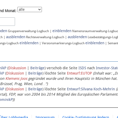
nd Monat:
nden
einblenden
Gruppenverwaltung-Logbuch |
Namensraumverwaltung-Logbu
ausblenden
ausblenden
ch |
Rechteverwaltung-Logbuch |
Lesebestätigungs-Lo
einblenden
einblenden
ungs-Logbuch
| Versionsmarkierungs-Logbuch
| Semant
nikP
(
Diskussion
|
Beiträge
)
verschob die Seite
ISDS
nach
Investor-Sta
ikP
(
Diskussion
|
Beiträge
)
löschte Seite
Entwurf:EUTOP
(Inhalt war: „D
von
Klemens Joos
gegründet wurde und ihren Hauptsitz in München hat.
 Brüssel, Prag, Wien, Lond…“)
ikP
(
Diskussion
|
Beiträge
)
löschte Seite
Entwurf:Silvana Koch-Mehrin
(
l), FDP, war von 2004 bis 2014 Mitglied des Europäischen Parlaments,
ominikP
))
Über Lobbypedia
Impressum
Cookie-Zustimmung ändern