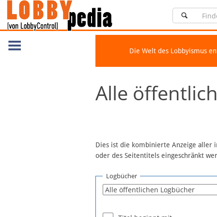
Die Welt des Lobbyismus e
Navigation
Alle öffentli
Über Lobbypedia
Inhalt A-Z
Artikel nach Kategorien
FAQ
Dies ist die kombinierte Anzeige aller
oder des Seitentitels eingeschränkt w
Spenden
Fördermitglied werden
Logbücher
Fehler melden
Vernetzen