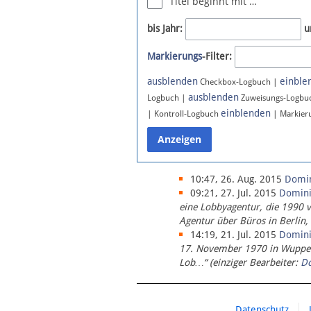
Titel beginnt mit …
Newsletter
bis Jahr:
u
Bluesky
Markierungs
-Filter:
Facebook
Instagram
ausblenden
einble
Checkbox-Logbuch |
ausblenden
Logbuch |
Zuweisungs-Logbu
einblenden
| Kontroll-Logbuch
| Markier
10:47, 26. Aug. 2015
Domi
09:21, 27. Jul. 2015
Domin
eine Lobbyagentur, die 1990 
Agentur über Büros in Berlin,
14:19, 21. Jul. 2015
Domin
17. November 1970 in Wupperta
Lob…“ (einziger Bearbeiter:
D
Datenschutz