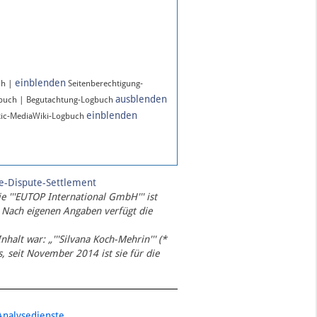
einblenden
ch |
Seitenberechtigung-
ausblenden
gbuch | Begutachtung-Logbuch
einblenden
ic-MediaWiki-Logbuch
te-Dispute-Settlement
ie '''EUTOP International GmbH''' ist
 Nach eigenen Angaben verfügt die
Inhalt war: „'''Silvana Koch-Mehrin''' (*
 seit November 2014 ist sie für die
Analysedienste