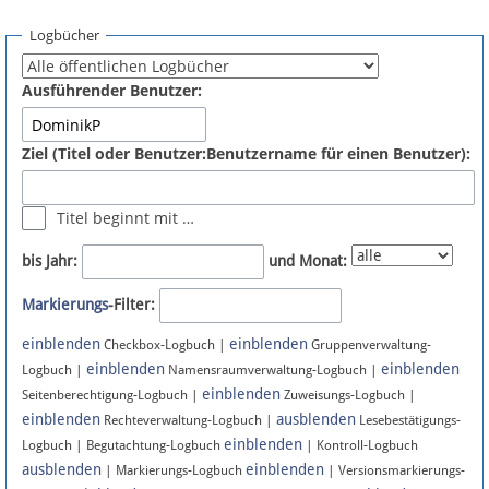
Spenden
Logbücher
Fördermitglied werden
Ausführender Benutzer:
Fehler melden
Ziel (Titel oder Benutzer:Benutzername für einen Benutzer):
Vernetzen
Titel beginnt mit …
Newsletter
bis Jahr:
und Monat:
Bluesky
Markierungs
-Filter:
einblenden
einblenden
Facebook
Checkbox-Logbuch |
Gruppenverwaltung-
einblenden
einblenden
Logbuch |
Namensraumverwaltung-Logbuch |
einblenden
Instagram
Seitenberechtigung-Logbuch |
Zuweisungs-Logbuch |
einblenden
ausblenden
Rechteverwaltung-Logbuch |
Lesebestätigungs-
einblenden
Logbuch | Begutachtung-Logbuch
| Kontroll-Logbuch
ausblenden
einblenden
| Markierungs-Logbuch
| Versionsmarkierungs-
Anmelden