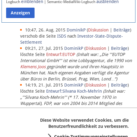
einblenden
ausblenden
Logbuch
| Semantic-MediaWiki-Logbuch
Datenschutz
Über Lobbypedia
10:47, 26. Aug. 2015
DominikP
(
Diskussion
|
Beiträge
)
verschob die Seite
ISDS
nach
Investor-State-Dispute-
Settlement
Impressum
09:21, 27. Jul. 2015
DominikP
(
Diskussion
|
Beiträge
)
löschte Seite
Entwurf:EUTOP
(Inhalt war: „Die '''EUTOP
International GmbH''' ist eine Lobbyagentur, die 1990 von
Klemens Joos
gegründet wurde und ihren Hauptsitz in
München hat. Nach eigenen Angaben verfügt die Agentur
über Büros in Berlin, Brüssel, Prag, Wien, Lond…“)
14:19, 21. Jul. 2015
DominikP
(
Diskussion
|
Beiträge
)
löschte Seite
Entwurf:Silvana Koch-Mehrin
(Inhalt war:
„'''Silvana Koch-Mehrin''' (* 17. November 1970 in
Wuppertal), FDP, war von 2004 bis 2014 Mitglied des
Europäischen Parlaments, seit November 2014 ist sie für
die Lob…“ (einziger Bearbeiter:
DominikP
))
Diese Website verwendet Cookies, um die
Benutzerfreundlichkeit zu verbessern.
Cookie-Zustimmungseinstellungen