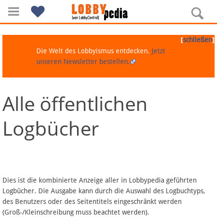
[
]
schließen
Die Welt des Lobbyismus entdecken.
Jetzt
unseren Newsletter bestellen.
Alle öffentlichen
Navigation
Logbücher
Über Lobbypedia
Inhalt A-Z
Artikel nach Kategorien
Dies ist die kombinierte Anzeige aller in Lobbypedia geführten
Logbücher. Die Ausgabe kann durch die Auswahl des Logbuchtyps,
FAQ
des Benutzers oder des Seitentitels eingeschränkt werden
(Groß-/Kleinschreibung muss beachtet werden).