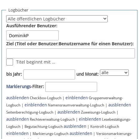
Spenden
Logbücher
Fördermitglied werden
Ausführender Benutzer:
Fehler melden
Ziel (Titel oder Benutzer:Benutzername für einen Benutzer):
Vernetzen
Titel beginnt mit …
Newsletter
bis Jahr:
und Monat:
Bluesky
Markierungs
-Filter:
ausblenden
einblenden
Facebook
Checkbox-Logbuch |
Gruppenverwaltung-
einblenden
ausblenden
Logbuch |
Namensraumverwaltung-Logbuch |
ausblenden
Instagram
Seitenberechtigung-Logbuch |
Zuweisungs-Logbuch |
ausblenden
einblenden
Rechteverwaltung-Logbuch |
Lesebestätigungs-
ausblenden
Logbuch | Begutachtung-Logbuch
| Kontroll-Logbuch
einblenden
ausblenden
| Markierungs-Logbuch
| Versionsmarkierungs-
Anmelden