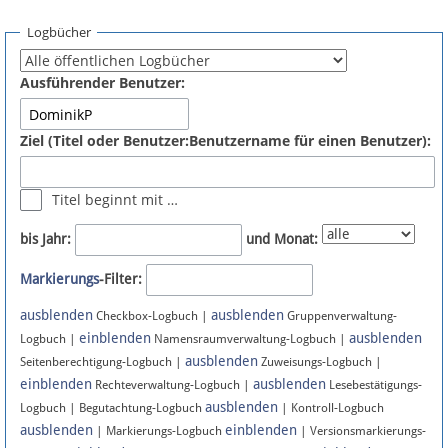
Spenden
Logbücher
Fördermitglied werden
Ausführender Benutzer:
Fehler melden
Ziel (Titel oder Benutzer:Benutzername für einen Benutzer):
Vernetzen
Titel beginnt mit …
Newsletter
bis Jahr:
und Monat:
Bluesky
Markierungs
-Filter:
ausblenden
ausblenden
Facebook
Checkbox-Logbuch |
Gruppenverwaltung-
einblenden
ausblenden
Logbuch |
Namensraumverwaltung-Logbuch |
ausblenden
Instagram
Seitenberechtigung-Logbuch |
Zuweisungs-Logbuch |
einblenden
ausblenden
Rechteverwaltung-Logbuch |
Lesebestätigungs-
ausblenden
Logbuch | Begutachtung-Logbuch
| Kontroll-Logbuch
ausblenden
einblenden
| Markierungs-Logbuch
| Versionsmarkierungs-
Anmelden