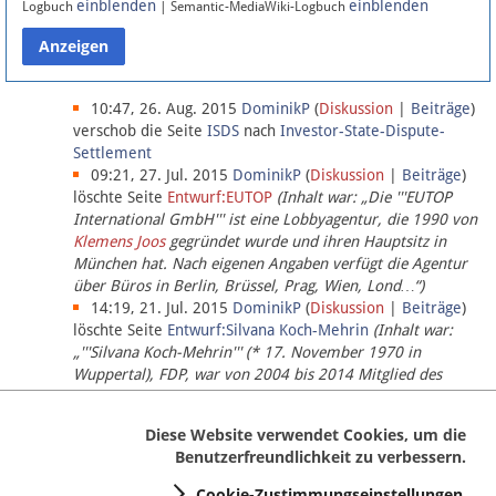
einblenden
einblenden
Logbuch
| Semantic-MediaWiki-Logbuch
Datenschutz
Über Lobbypedia
10:47, 26. Aug. 2015
DominikP
(
Diskussion
|
Beiträge
)
verschob die Seite
ISDS
nach
Investor-State-Dispute-
Settlement
Impressum
09:21, 27. Jul. 2015
DominikP
(
Diskussion
|
Beiträge
)
löschte Seite
Entwurf:EUTOP
(Inhalt war: „Die '''EUTOP
International GmbH''' ist eine Lobbyagentur, die 1990 von
Klemens Joos
gegründet wurde und ihren Hauptsitz in
München hat. Nach eigenen Angaben verfügt die Agentur
über Büros in Berlin, Brüssel, Prag, Wien, Lond…“)
14:19, 21. Jul. 2015
DominikP
(
Diskussion
|
Beiträge
)
löschte Seite
Entwurf:Silvana Koch-Mehrin
(Inhalt war:
„'''Silvana Koch-Mehrin''' (* 17. November 1970 in
Wuppertal), FDP, war von 2004 bis 2014 Mitglied des
Europäischen Parlaments, seit November 2014 ist sie für
die Lob…“ (einziger Bearbeiter:
DominikP
))
Diese Website verwendet Cookies, um die
Benutzerfreundlichkeit zu verbessern.
Cookie-Zustimmungseinstellungen