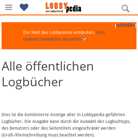
[
]
schließen
Die Welt des Lobbyismus entdecken.
Jetzt
unseren Newsletter bestellen.
Alle öffentlichen
Navigation
Logbücher
Über Lobbypedia
Inhalt A-Z
Artikel nach Kategorien
Dies ist die kombinierte Anzeige aller in Lobbypedia geführten
Logbücher. Die Ausgabe kann durch die Auswahl des Logbuchtyps,
FAQ
des Benutzers oder des Seitentitels eingeschränkt werden
(Groß-/Kleinschreibung muss beachtet werden).