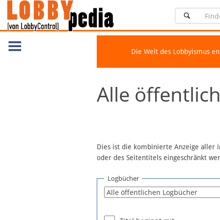
Die Welt des Lobbyismus e
Navigation
Alle öffentli
Über Lobbypedia
Inhalt A-Z
Artikel nach Kategorien
FAQ
Dies ist die kombinierte Anzeige aller
oder des Seitentitels eingeschränkt w
Spenden
Fördermitglied werden
Logbücher
Fehler melden
Vernetzen