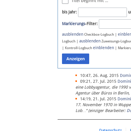
Titel beginnt mit …
Newsletter
bis Jahr:
u
Bluesky
Markierungs
-Filter:
Facebook
Instagram
ausblenden
einble
Checkbox-Logbuch |
ausblenden
Logbuch |
Zuweisungs-Logbu
einblenden
| Kontroll-Logbuch
| Markier
10:47, 26. Aug. 2015
Domi
09:21, 27. Jul. 2015
Domin
eine Lobbyagentur, die 1990 
Agentur über Büros in Berlin,
14:19, 21. Jul. 2015
Domin
17. November 1970 in Wupperta
Lob…“ (einziger Bearbeiter:
D
Datenschutz