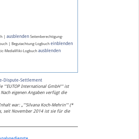
ausblenden
ch |
Seitenberechtigung-
einblenden
gbuch | Begutachtung-Logbuch
ausblenden
ic-MediaWiki-Logbuch
te-Dispute-Settlement
ie '''EUTOP International GmbH''' ist
 Nach eigenen Angaben verfügt die
Inhalt war: „'''Silvana Koch-Mehrin''' (*
 seit November 2014 ist sie für die
Analysedienste