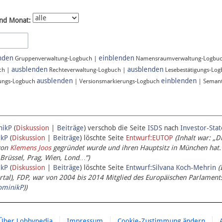
nd Monat:
nden
einblenden
Gruppenverwaltung-Logbuch |
Namensraumverwaltung-Logbu
ausblenden
ausblenden
ch |
Rechteverwaltung-Logbuch |
Lesebestätigungs-Lo
ausblenden
einblenden
ungs-Logbuch
| Versionsmarkierungs-Logbuch
| Semant
nikP
(
Diskussion
|
Beiträge
)
verschob die Seite
ISDS
nach
Investor-Sta
ikP
(
Diskussion
|
Beiträge
)
löschte Seite
Entwurf:EUTOP
(Inhalt war: „D
von
Klemens Joos
gegründet wurde und ihren Hauptsitz in München hat.
 Brüssel, Prag, Wien, Lond…“)
ikP
(
Diskussion
|
Beiträge
)
löschte Seite
Entwurf:Silvana Koch-Mehrin
(
l), FDP, war von 2004 bis 2014 Mitglied des Europäischen Parlaments,
ominikP
))
Über Lobbypedia
Impressum
Cookie-Zustimmung ändern