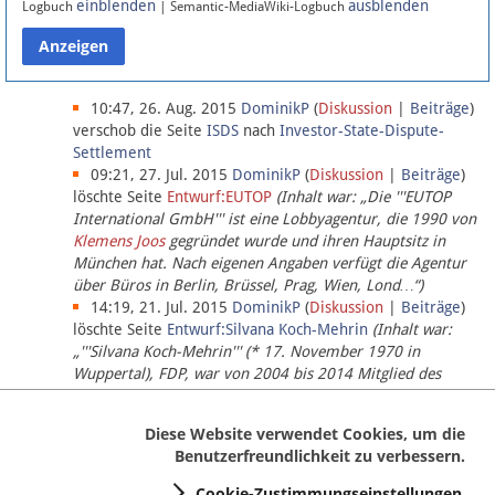
einblenden
ausblenden
Logbuch
| Semantic-MediaWiki-Logbuch
Datenschutz
Über Lobbypedia
10:47, 26. Aug. 2015
DominikP
(
Diskussion
|
Beiträge
)
verschob die Seite
ISDS
nach
Investor-State-Dispute-
Settlement
Impressum
09:21, 27. Jul. 2015
DominikP
(
Diskussion
|
Beiträge
)
löschte Seite
Entwurf:EUTOP
(Inhalt war: „Die '''EUTOP
International GmbH''' ist eine Lobbyagentur, die 1990 von
Klemens Joos
gegründet wurde und ihren Hauptsitz in
München hat. Nach eigenen Angaben verfügt die Agentur
über Büros in Berlin, Brüssel, Prag, Wien, Lond…“)
14:19, 21. Jul. 2015
DominikP
(
Diskussion
|
Beiträge
)
löschte Seite
Entwurf:Silvana Koch-Mehrin
(Inhalt war:
„'''Silvana Koch-Mehrin''' (* 17. November 1970 in
Wuppertal), FDP, war von 2004 bis 2014 Mitglied des
Europäischen Parlaments, seit November 2014 ist sie für
die Lob…“ (einziger Bearbeiter:
DominikP
))
Diese Website verwendet Cookies, um die
Benutzerfreundlichkeit zu verbessern.
Cookie-Zustimmungseinstellungen