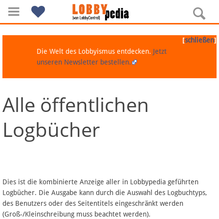
[
]
schließen
Die Welt des Lobbyismus entdecken.
Jetzt
unseren Newsletter bestellen.
Alle öffentlichen
Navigation
Logbücher
Über Lobbypedia
Inhalt A-Z
Artikel nach Kategorien
Dies ist die kombinierte Anzeige aller in Lobbypedia geführten
Logbücher. Die Ausgabe kann durch die Auswahl des Logbuchtyps,
FAQ
des Benutzers oder des Seitentitels eingeschränkt werden
(Groß-/Kleinschreibung muss beachtet werden).