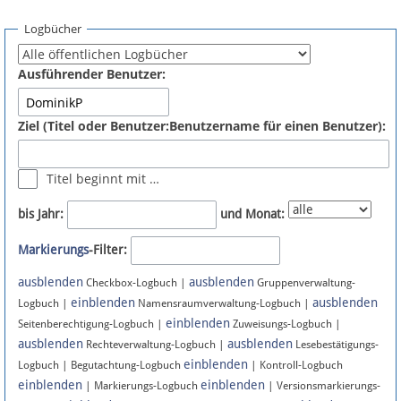
Spenden
Logbücher
Fördermitglied werden
Ausführender Benutzer:
Fehler melden
Ziel (Titel oder Benutzer:Benutzername für einen Benutzer):
Vernetzen
Titel beginnt mit …
Newsletter
bis Jahr:
und Monat:
Bluesky
Markierungs
-Filter:
ausblenden
ausblenden
Facebook
Checkbox-Logbuch |
Gruppenverwaltung-
einblenden
ausblenden
Logbuch |
Namensraumverwaltung-Logbuch |
einblenden
Instagram
Seitenberechtigung-Logbuch |
Zuweisungs-Logbuch |
ausblenden
ausblenden
Rechteverwaltung-Logbuch |
Lesebestätigungs-
einblenden
Logbuch | Begutachtung-Logbuch
| Kontroll-Logbuch
einblenden
einblenden
| Markierungs-Logbuch
| Versionsmarkierungs-
Anmelden