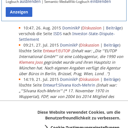
ausblenden
einblenden
Logbuch
| Semantic-MediaWiki-Logbuch
Datenschutz
Über Lobbypedia
10:47, 26. Aug. 2015
DominikP
(
Diskussion
|
Beiträge
)
verschob die Seite
ISDS
nach
Investor-State-Dispute-
Settlement
Impressum
09:21, 27. Jul. 2015
DominikP
(
Diskussion
|
Beiträge
)
löschte Seite
Entwurf:EUTOP
(Inhalt war: „Die '''EUTOP
International GmbH''' ist eine Lobbyagentur, die 1990 von
Klemens Joos
gegründet wurde und ihren Hauptsitz in
München hat. Nach eigenen Angaben verfügt die Agentur
über Büros in Berlin, Brüssel, Prag, Wien, Lond…“)
14:19, 21. Jul. 2015
DominikP
(
Diskussion
|
Beiträge
)
löschte Seite
Entwurf:Silvana Koch-Mehrin
(Inhalt war:
„'''Silvana Koch-Mehrin''' (* 17. November 1970 in
Wuppertal), FDP, war von 2004 bis 2014 Mitglied des
Europäischen Parlaments, seit November 2014 ist sie für
die Lob…“ (einziger Bearbeiter:
DominikP
))
Diese Website verwendet Cookies, um die
Benutzerfreundlichkeit zu verbessern.
Cookie-Zustimmungseinstellungen