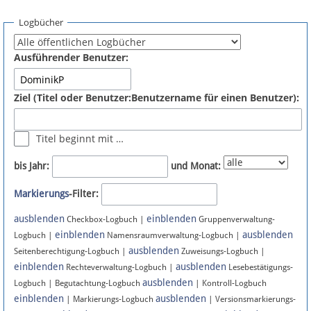
Spenden
Logbücher
Fördermitglied werden
Ausführender Benutzer:
Fehler melden
Ziel (Titel oder Benutzer:Benutzername für einen Benutzer):
Vernetzen
Titel beginnt mit …
Newsletter
bis Jahr:
und Monat:
Bluesky
Markierungs
-Filter:
ausblenden
einblenden
Facebook
Checkbox-Logbuch |
Gruppenverwaltung-
einblenden
ausblenden
Logbuch |
Namensraumverwaltung-Logbuch |
ausblenden
Instagram
Seitenberechtigung-Logbuch |
Zuweisungs-Logbuch |
einblenden
ausblenden
Rechteverwaltung-Logbuch |
Lesebestätigungs-
ausblenden
Logbuch | Begutachtung-Logbuch
| Kontroll-Logbuch
einblenden
ausblenden
| Markierungs-Logbuch
| Versionsmarkierungs-
Anmelden