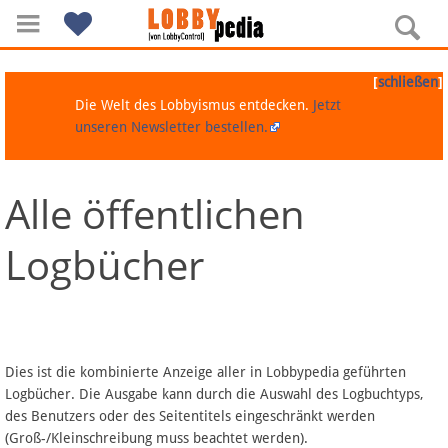
[
]
schließen
Die Welt des Lobbyismus entdecken.
Jetzt
unseren Newsletter bestellen.
Alle öffentlichen
Navigation
Logbücher
Über Lobbypedia
Inhalt A-Z
Artikel nach Kategorien
Dies ist die kombinierte Anzeige aller in Lobbypedia geführten
Logbücher. Die Ausgabe kann durch die Auswahl des Logbuchtyps,
FAQ
des Benutzers oder des Seitentitels eingeschränkt werden
(Groß-/Kleinschreibung muss beachtet werden).