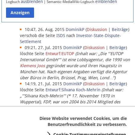
ausblenden
einblenden
Logbuch
| Semantic-MediaWiki-Logbuch
Datenschutz
Über Lobbypedia
10:47, 26. Aug. 2015
DominikP
(
Diskussion
|
Beiträge
)
verschob die Seite
ISDS
nach
Investor-State-Dispute-
Settlement
Impressum
09:21, 27. Jul. 2015
DominikP
(
Diskussion
|
Beiträge
)
löschte Seite
Entwurf:EUTOP
(Inhalt war: „Die '''EUTOP
International GmbH''' ist eine Lobbyagentur, die 1990 von
Klemens Joos
gegründet wurde und ihren Hauptsitz in
München hat. Nach eigenen Angaben verfügt die Agentur
über Büros in Berlin, Brüssel, Prag, Wien, Lond…“)
14:19, 21. Jul. 2015
DominikP
(
Diskussion
|
Beiträge
)
löschte Seite
Entwurf:Silvana Koch-Mehrin
(Inhalt war:
„'''Silvana Koch-Mehrin''' (* 17. November 1970 in
Wuppertal), FDP, war von 2004 bis 2014 Mitglied des
Europäischen Parlaments, seit November 2014 ist sie für
die Lob…“ (einziger Bearbeiter:
DominikP
))
Diese Website verwendet Cookies, um die
Benutzerfreundlichkeit zu verbessern.
Cookie-Zustimmungseinstellungen