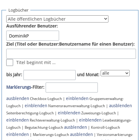
Spenden
Logbücher
Fördermitglied werden
Ausführender Benutzer:
Fehler melden
Ziel (Titel oder Benutzer:Benutzername für einen Benutzer):
Vernetzen
Titel beginnt mit …
Newsletter
bis Jahr:
und Monat:
Bluesky
Markierungs
-Filter:
ausblenden
einblenden
Facebook
Checkbox-Logbuch |
Gruppenverwaltung-
einblenden
ausblenden
Logbuch |
Namensraumverwaltung-Logbuch |
einblenden
Instagram
Seitenberechtigung-Logbuch |
Zuweisungs-Logbuch |
einblenden
einblenden
Rechteverwaltung-Logbuch |
Lesebestätigungs-
ausblenden
Logbuch | Begutachtung-Logbuch
| Kontroll-Logbuch
einblenden
ausblenden
| Markierungs-Logbuch
| Versionsmarkierungs-
Anmelden