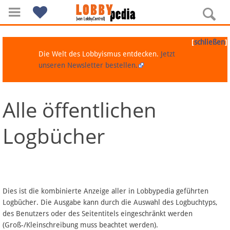
[
]
schließen
Die Welt des Lobbyismus entdecken.
Jetzt
unseren Newsletter bestellen.
Alle öffentlichen
Navigation
Logbücher
Über Lobbypedia
Inhalt A-Z
Artikel nach Kategorien
Dies ist die kombinierte Anzeige aller in Lobbypedia geführten
Logbücher. Die Ausgabe kann durch die Auswahl des Logbuchtyps,
FAQ
des Benutzers oder des Seitentitels eingeschränkt werden
(Groß-/Kleinschreibung muss beachtet werden).