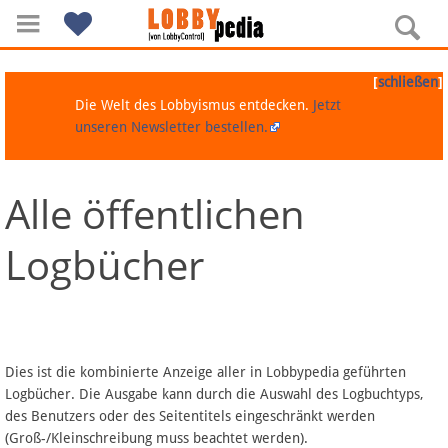
[
]
schließen
Die Welt des Lobbyismus entdecken.
Jetzt
unseren Newsletter bestellen.
Alle öffentlichen
Navigation
Logbücher
Über Lobbypedia
Inhalt A-Z
Artikel nach Kategorien
Dies ist die kombinierte Anzeige aller in Lobbypedia geführten
Logbücher. Die Ausgabe kann durch die Auswahl des Logbuchtyps,
FAQ
des Benutzers oder des Seitentitels eingeschränkt werden
(Groß-/Kleinschreibung muss beachtet werden).