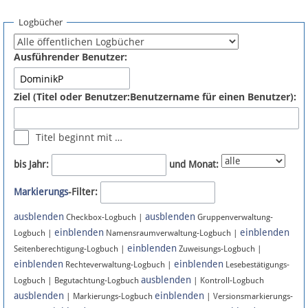
Spenden
Logbücher
Fördermitglied werden
Ausführender Benutzer:
Fehler melden
Ziel (Titel oder Benutzer:Benutzername für einen Benutzer):
Vernetzen
Titel beginnt mit …
Newsletter
bis Jahr:
und Monat:
Bluesky
Markierungs
-Filter:
ausblenden
ausblenden
Facebook
Checkbox-Logbuch |
Gruppenverwaltung-
einblenden
einblenden
Logbuch |
Namensraumverwaltung-Logbuch |
einblenden
Instagram
Seitenberechtigung-Logbuch |
Zuweisungs-Logbuch |
einblenden
einblenden
Rechteverwaltung-Logbuch |
Lesebestätigungs-
ausblenden
Logbuch | Begutachtung-Logbuch
| Kontroll-Logbuch
ausblenden
einblenden
| Markierungs-Logbuch
| Versionsmarkierungs-
Anmelden