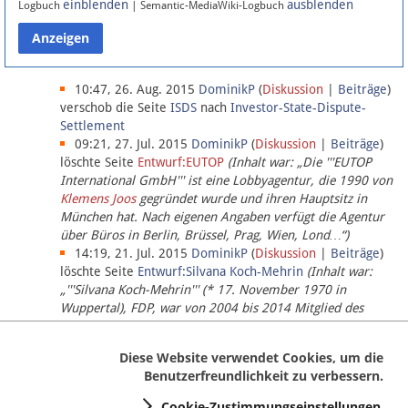
einblenden
ausblenden
Logbuch
| Semantic-MediaWiki-Logbuch
Datenschutz
Über Lobbypedia
10:47, 26. Aug. 2015
DominikP
(
Diskussion
|
Beiträge
)
verschob die Seite
ISDS
nach
Investor-State-Dispute-
Settlement
Impressum
09:21, 27. Jul. 2015
DominikP
(
Diskussion
|
Beiträge
)
löschte Seite
Entwurf:EUTOP
(Inhalt war: „Die '''EUTOP
International GmbH''' ist eine Lobbyagentur, die 1990 von
Klemens Joos
gegründet wurde und ihren Hauptsitz in
München hat. Nach eigenen Angaben verfügt die Agentur
über Büros in Berlin, Brüssel, Prag, Wien, Lond…“)
14:19, 21. Jul. 2015
DominikP
(
Diskussion
|
Beiträge
)
löschte Seite
Entwurf:Silvana Koch-Mehrin
(Inhalt war:
„'''Silvana Koch-Mehrin''' (* 17. November 1970 in
Wuppertal), FDP, war von 2004 bis 2014 Mitglied des
Europäischen Parlaments, seit November 2014 ist sie für
die Lob…“ (einziger Bearbeiter:
DominikP
))
Diese Website verwendet Cookies, um die
Benutzerfreundlichkeit zu verbessern.
Cookie-Zustimmungseinstellungen