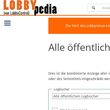
Die Welt des Lobbyismus e
Navigation
Alle öffentli
Über Lobbypedia
Inhalt A-Z
Artikel nach Kategorien
FAQ
Dies ist die kombinierte Anzeige aller
oder des Seitentitels eingeschränkt w
Spenden
Fördermitglied werden
Logbücher
Fehler melden
Vernetzen