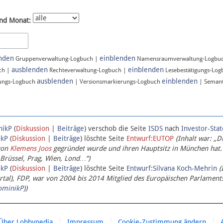
nd Monat:
nden
einblenden
Gruppenverwaltung-Logbuch |
Namensraumverwaltung-Logbu
ausblenden
einblenden
ch |
Rechteverwaltung-Logbuch |
Lesebestätigungs-Lo
ausblenden
einblenden
ungs-Logbuch
| Versionsmarkierungs-Logbuch
| Semant
nikP
(
Diskussion
|
Beiträge
)
verschob die Seite
ISDS
nach
Investor-Sta
ikP
(
Diskussion
|
Beiträge
)
löschte Seite
Entwurf:EUTOP
(Inhalt war: „D
von
Klemens Joos
gegründet wurde und ihren Hauptsitz in München hat.
 Brüssel, Prag, Wien, Lond…“)
ikP
(
Diskussion
|
Beiträge
)
löschte Seite
Entwurf:Silvana Koch-Mehrin
(
l), FDP, war von 2004 bis 2014 Mitglied des Europäischen Parlaments,
ominikP
))
Über Lobbypedia
Impressum
Cookie-Zustimmung ändern