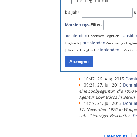
Titel beginnt mit …
Newsletter
bis Jahr:
u
Bluesky
Markierungs
-Filter:
Facebook
Instagram
ausblenden
ausble
Checkbox-Logbuch |
ausblenden
Logbuch |
Zuweisungs-Logbu
einblenden
| Kontroll-Logbuch
| Markier
10:47, 26. Aug. 2015
Domi
09:21, 27. Jul. 2015
Domin
eine Lobbyagentur, die 1990 
Agentur über Büros in Berlin,
14:19, 21. Jul. 2015
Domin
17. November 1970 in Wupperta
Lob…“ (einziger Bearbeiter:
D
Datenschutz