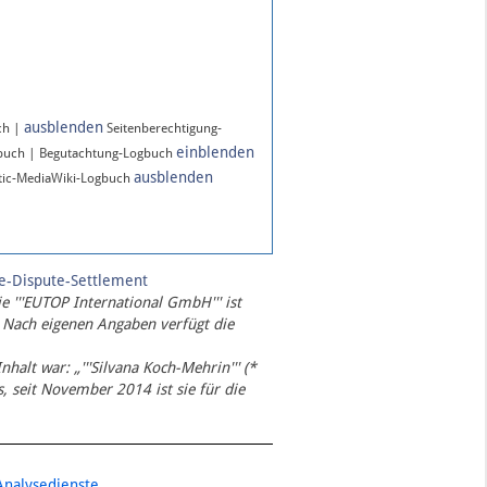
ausblenden
ch |
Seitenberechtigung-
einblenden
gbuch | Begutachtung-Logbuch
ausblenden
ic-MediaWiki-Logbuch
te-Dispute-Settlement
ie '''EUTOP International GmbH''' ist
 Nach eigenen Angaben verfügt die
Inhalt war: „'''Silvana Koch-Mehrin''' (*
 seit November 2014 ist sie für die
Analysedienste