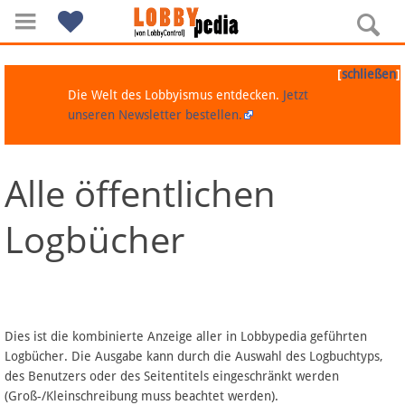
[
]
schließen
Die Welt des Lobbyismus entdecken.
Jetzt
unseren Newsletter bestellen.
Alle öffentlichen
Navigation
Logbücher
Über Lobbypedia
Inhalt A-Z
Artikel nach Kategorien
Dies ist die kombinierte Anzeige aller in Lobbypedia geführten
Logbücher. Die Ausgabe kann durch die Auswahl des Logbuchtyps,
FAQ
des Benutzers oder des Seitentitels eingeschränkt werden
(Groß-/Kleinschreibung muss beachtet werden).