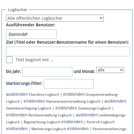
Spenden
Logbücher
Fördermitglied werden
Ausführender Benutzer:
Fehler melden
Ziel (Titel oder Benutzer:Benutzername für einen Benutzer):
Vernetzen
Titel beginnt mit …
Newsletter
bis Jahr:
und Monat:
Bluesky
Markierungs
-Filter:
ausblenden
einblenden
Facebook
Checkbox-Logbuch |
Gruppenverwaltung-
einblenden
ausblenden
Logbuch |
Namensraumverwaltung-Logbuch |
einblenden
Instagram
Seitenberechtigung-Logbuch |
Zuweisungs-Logbuch |
einblenden
ausblenden
Rechteverwaltung-Logbuch |
Lesebestätigungs-
einblenden
Logbuch | Begutachtung-Logbuch
| Kontroll-Logbuch
einblenden
einblenden
| Markierungs-Logbuch
| Versionsmarkierungs-
Anmelden