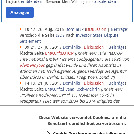
einblenden
ausblenden
Logbuch
| Semantic-MediaWiki-Logbuch
Datenschutz
Über Lobbypedia
10:47, 26. Aug. 2015
DominikP
(
Diskussion
|
Beiträge
)
verschob die Seite
ISDS
nach
Investor-State-Dispute-
Settlement
Impressum
09:21, 27. Jul. 2015
DominikP
(
Diskussion
|
Beiträge
)
löschte Seite
Entwurf:EUTOP
(Inhalt war: „Die '''EUTOP
International GmbH''' ist eine Lobbyagentur, die 1990 von
Klemens Joos
gegründet wurde und ihren Hauptsitz in
München hat. Nach eigenen Angaben verfügt die Agentur
über Büros in Berlin, Brüssel, Prag, Wien, Lond…“)
14:19, 21. Jul. 2015
DominikP
(
Diskussion
|
Beiträge
)
löschte Seite
Entwurf:Silvana Koch-Mehrin
(Inhalt war:
„'''Silvana Koch-Mehrin''' (* 17. November 1970 in
Wuppertal), FDP, war von 2004 bis 2014 Mitglied des
Europäischen Parlaments, seit November 2014 ist sie für
die Lob…“ (einziger Bearbeiter:
DominikP
))
Diese Website verwendet Cookies, um die
Benutzerfreundlichkeit zu verbessern.
Cookie-Zustimmungseinstellungen