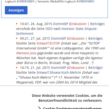
einblenden
einblenden
Logbuch
| Semantic-MediaWiki-Logbuch
Datenschutz
Über Lobbypedia
10:47, 26. Aug. 2015
DominikP
(
Diskussion
|
Beiträge
)
verschob die Seite
ISDS
nach
Investor-State-Dispute-
Settlement
Impressum
09:21, 27. Jul. 2015
DominikP
(
Diskussion
|
Beiträge
)
löschte Seite
Entwurf:EUTOP
(Inhalt war: „Die '''EUTOP
International GmbH''' ist eine Lobbyagentur, die 1990 von
Klemens Joos
gegründet wurde und ihren Hauptsitz in
München hat. Nach eigenen Angaben verfügt die Agentur
über Büros in Berlin, Brüssel, Prag, Wien, Lond…“)
14:19, 21. Jul. 2015
DominikP
(
Diskussion
|
Beiträge
)
löschte Seite
Entwurf:Silvana Koch-Mehrin
(Inhalt war:
„'''Silvana Koch-Mehrin''' (* 17. November 1970 in
Wuppertal), FDP, war von 2004 bis 2014 Mitglied des
Europäischen Parlaments, seit November 2014 ist sie für
die Lob…“ (einziger Bearbeiter:
DominikP
))
Diese Website verwendet Cookies, um die
Benutzerfreundlichkeit zu verbessern.
Cookie-Zustimmungseinstellungen