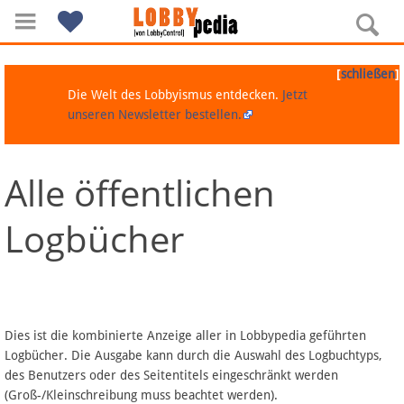
[
]
schließen
Die Welt des Lobbyismus entdecken.
Jetzt
unseren Newsletter bestellen.
Alle öffentlichen
Navigation
Logbücher
Über Lobbypedia
Inhalt A-Z
Artikel nach Kategorien
Dies ist die kombinierte Anzeige aller in Lobbypedia geführten
Logbücher. Die Ausgabe kann durch die Auswahl des Logbuchtyps,
FAQ
des Benutzers oder des Seitentitels eingeschränkt werden
(Groß-/Kleinschreibung muss beachtet werden).