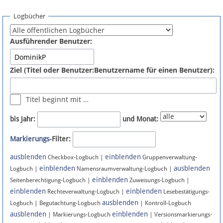
Spenden
Logbücher
Fördermitglied werden
Ausführender Benutzer:
Fehler melden
Ziel (Titel oder Benutzer:Benutzername für einen Benutzer):
Vernetzen
Titel beginnt mit …
Newsletter
bis Jahr:
und Monat:
Bluesky
Markierungs
-Filter:
ausblenden
einblenden
Facebook
Checkbox-Logbuch |
Gruppenverwaltung-
einblenden
ausblenden
Logbuch |
Namensraumverwaltung-Logbuch |
einblenden
Instagram
Seitenberechtigung-Logbuch |
Zuweisungs-Logbuch |
einblenden
einblenden
Rechteverwaltung-Logbuch |
Lesebestätigungs-
ausblenden
Logbuch | Begutachtung-Logbuch
| Kontroll-Logbuch
ausblenden
einblenden
| Markierungs-Logbuch
| Versionsmarkierungs-
Anmelden